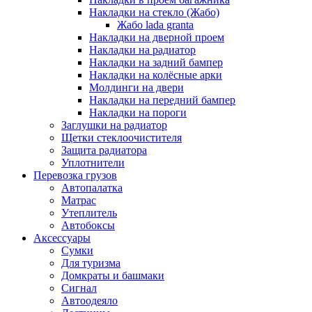
Накладки на стекло (Жабо)
Жабо lada granta
Накладки на дверной проем
Накладки на радиатор
Накладки на задний бампер
Накладки на колёсные арки
Молдинги на двери
Накладки на передний бампер
Накладки на пороги
Заглушки на радиатор
Щетки стеклоочистителя
Защита радиатора
Уплотнители
Перевозка грузов
Автопалатка
Матрас
Утеплитель
Автобоксы
Аксессуары
Сумки
Для туризма
Домкраты и башмаки
Сигнал
Автоодеяло