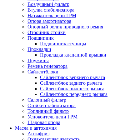
Воздушный фильтр
Втулка стабилизатора
Натяжитель цепи ГРМ
Опора амортизатора
Опорный ролик приводного ремня
Отбойник стойки
Подшипник
Подшипник ступицы
Прокладки
Прокладка клапанной крышки
Пружины
Ремень генератора
Сайлентблоки
Сайлентблок верхнего рычага
Сайлентблок заднего рычага
Сайлентблок нижнего рычага
Сайлентблок переднего рычага
Салонный фильтр
Стойки стабилизатора
Топливный фильтр
Успокоитель цепи ГРМ
Шаровая опора
Масла и автохимия
Антифриз
Охлаждающая жидкость