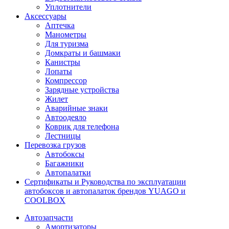
Уплотнители
Аксессуары
Аптечка
Манометры
Для туризма
Домкраты и башмаки
Канистры
Лопаты
Компрессор
Зарядные устройства
Жилет
Аварийные знаки
Автоодеяло
Коврик для телефона
Лестницы
Перевозка грузов
Автобоксы
Багажники
Автопалатки
Сертификаты и Руководства по эксплуатации
автобоксов и автопалаток брендов YUAGO и
COOLBOX
Автозапчасти
Амортизаторы