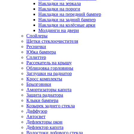
Накладки на зеркала
Накладки на пороги
Накладки на передний бампер
Накладки на задний бампер
Накладки на колёсные арки
Молдинги на двери
Спойлеры
Щетки стеклоочистителя
Реснички
Юбка бампера
Сплиттер
Рассекатель на крышу
Облицовка горловины
Заглушки на радиатор
Кросс комплекты
Брызговики
Амортизаторы капота
Защита радиатора
Клыки бампера
Козырек заднего стекла
Диффузор
Автосвет
Дефлекторы окон
Дефлектор капота
Водостоки лобового стекла