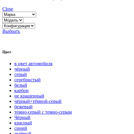
Close
Выбрать
Цвет
в цвет автомобиля
чёрный
серый
серебристый
белый
карбон
нe кpaшeнный
чёрный+тёмной-серый
бежевый
темно-серый с темно-серым
Чёрный
красный
синий
зелёный