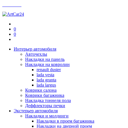
Контакты
0
0
Интерьер автомобиля
Авточехлы
Накладки на панель
Накладки на ковролин
renault duster
lada vesta
lada granta
lada largus
Коврики салона
Коврики багажника
Накладка тоннеля пола
Деффлекторы печки
Экстерьер автомобиля
Накладки и молдинги
Накладки в проем багажника
Накладки на дверной проем