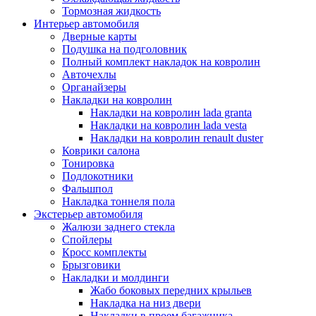
Тормозная жидкость
Интерьер автомобиля
Дверные карты
Подушка на подголовник
Полный комплект накладок на ковролин
Авточехлы
Органайзеры
Накладки на ковролин
Накладки на ковролин lada granta
Накладки на ковролин lada vesta
Накладки на ковролин renault duster
Коврики салона
Тонировка
Подлокотники
Фальшпол
Накладка тоннеля пола
Экстерьер автомобиля
Жалюзи заднего стекла
Спойлеры
Кросс комплекты
Брызговики
Накладки и молдинги
Жабо боковых передних крыльев
Накладка на низ двери
Накладки в проем багажника