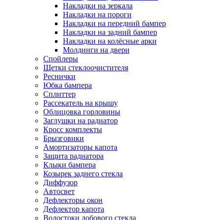
Накладки на зеркала
Накладки на пороги
Накладки на передний бампер
Накладки на задний бампер
Накладки на колёсные арки
Молдинги на двери
Спойлеры
Щетки стеклоочистителя
Реснички
Юбка бампера
Сплиттер
Рассекатель на крышу
Облицовка горловины
Заглушки на радиатор
Кросс комплекты
Брызговики
Амортизаторы капота
Защита радиатора
Клыки бампера
Козырек заднего стекла
Диффузор
Автосвет
Дефлекторы окон
Дефлектор капота
Водостоки лобового стекла