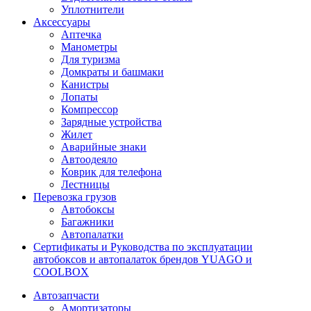
Уплотнители
Аксессуары
Аптечка
Манометры
Для туризма
Домкраты и башмаки
Канистры
Лопаты
Компрессор
Зарядные устройства
Жилет
Аварийные знаки
Автоодеяло
Коврик для телефона
Лестницы
Перевозка грузов
Автобоксы
Багажники
Автопалатки
Сертификаты и Руководства по эксплуатации
автобоксов и автопалаток брендов YUAGO и
COOLBOX
Автозапчасти
Амортизаторы