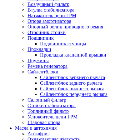
Воздушный фильтр
Втулка стабилизатора
Натяжитель цепи ГРМ
Опора амортизатора
Опорный ролик приводного ремня
Отбойник стойки
Подшипник
Подшипник ступицы
Прокладки
Прокладка клапанной крышки
Пружины
Ремень генератора
Сайлентблоки
Сайлентблок верхнего рычага
Сайлентблок заднего рычага
Сайлентблок нижнего рычага
Сайлентблок переднего рычага
Салонный фильтр
Стойки стабилизатора
Топливный фильтр
Успокоитель цепи ГРМ
Шаровая опора
Масла и автохимия
Антифриз
Охлаждающая жидкость