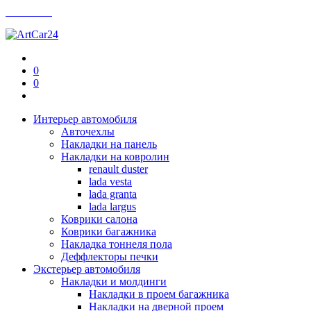
Контакты
0
0
Интерьер автомобиля
Авточехлы
Накладки на панель
Накладки на ковролин
renault duster
lada vesta
lada granta
lada largus
Коврики салона
Коврики багажника
Накладка тоннеля пола
Деффлекторы печки
Экстерьер автомобиля
Накладки и молдинги
Накладки в проем багажника
Накладки на дверной проем