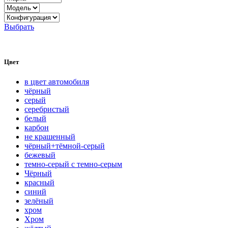
Выбрать
Цвет
в цвет автомобиля
чёрный
серый
серебристый
белый
карбон
нe кpaшeнный
чёрный+тёмной-серый
бежевый
темно-серый с темно-серым
Чёрный
красный
синий
зелёный
хром
Хром