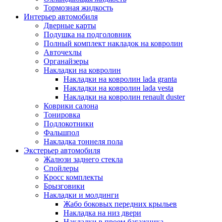
Тормозная жидкость
Интерьер автомобиля
Дверные карты
Подушка на подголовник
Полный комплект накладок на ковролин
Авточехлы
Органайзеры
Накладки на ковролин
Накладки на ковролин lada granta
Накладки на ковролин lada vesta
Накладки на ковролин renault duster
Коврики салона
Тонировка
Подлокотники
Фальшпол
Накладка тоннеля пола
Экстерьер автомобиля
Жалюзи заднего стекла
Спойлеры
Кросс комплекты
Брызговики
Накладки и молдинги
Жабо боковых передних крыльев
Накладка на низ двери
Накладки в проем багажника