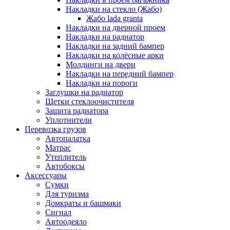
Накладки на стекло (Жабо)
Жабо lada granta
Накладки на дверной проем
Накладки на радиатор
Накладки на задний бампер
Накладки на колёсные арки
Молдинги на двери
Накладки на передний бампер
Накладки на пороги
Заглушки на радиатор
Щетки стеклоочистителя
Защита радиатора
Уплотнители
Перевозка грузов
Автопалатка
Матрас
Утеплитель
Автобоксы
Аксессуары
Сумки
Для туризма
Домкраты и башмаки
Сигнал
Автоодеяло