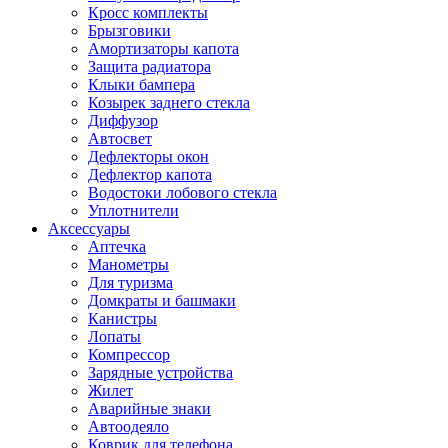
Кросс комплекты
Брызговики
Амортизаторы капота
Защита радиатора
Клыки бампера
Козырек заднего стекла
Диффузор
Автосвет
Дефлекторы окон
Дефлектор капота
Водостоки лобового стекла
Уплотнители
Аксессуары
Аптечка
Манометры
Для туризма
Домкраты и башмаки
Канистры
Лопаты
Компрессор
Зарядные устройства
Жилет
Аварийные знаки
Автоодеяло
Коврик для телефона