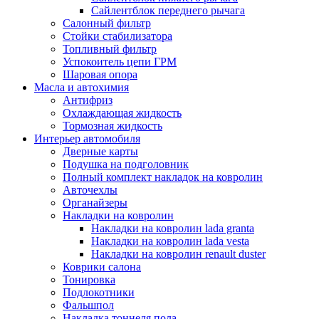
Сайлентблок переднего рычага
Салонный фильтр
Стойки стабилизатора
Топливный фильтр
Успокоитель цепи ГРМ
Шаровая опора
Масла и автохимия
Антифриз
Охлаждающая жидкость
Тормозная жидкость
Интерьер автомобиля
Дверные карты
Подушка на подголовник
Полный комплект накладок на ковролин
Авточехлы
Органайзеры
Накладки на ковролин
Накладки на ковролин lada granta
Накладки на ковролин lada vesta
Накладки на ковролин renault duster
Коврики салона
Тонировка
Подлокотники
Фальшпол
Накладка тоннеля пола