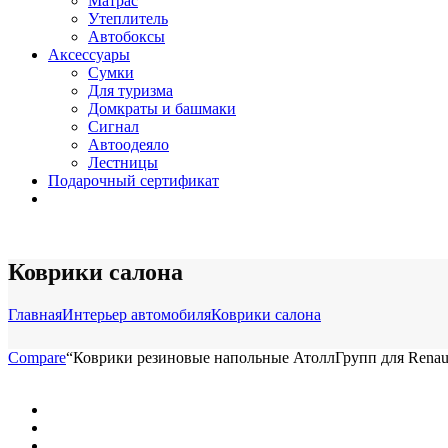
Матрас
Утеплитель
Автобоксы
Аксессуары
Сумки
Для туризма
Домкраты и башмаки
Сигнал
Автоодеяло
Лестницы
Подарочный сертификат
Коврики салона
Главная
Интерьер автомобиля
Коврики салона
Compare
“Коврики резиновые напольные АтоллГрупп для Renault K