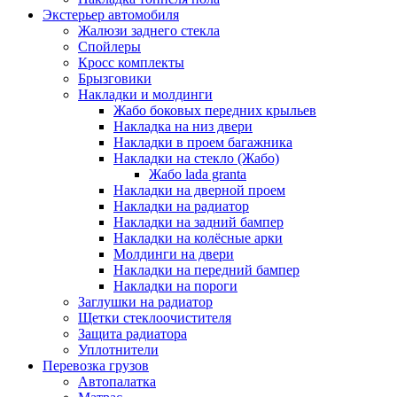
Экстерьер автомобиля
Жалюзи заднего стекла
Спойлеры
Кросс комплекты
Брызговики
Накладки и молдинги
Жабо боковых передних крыльев
Накладка на низ двери
Накладки в проем багажника
Накладки на стекло (Жабо)
Жабо lada granta
Накладки на дверной проем
Накладки на радиатор
Накладки на задний бампер
Накладки на колёсные арки
Молдинги на двери
Накладки на передний бампер
Накладки на пороги
Заглушки на радиатор
Щетки стеклоочистителя
Защита радиатора
Уплотнители
Перевозка грузов
Автопалатка