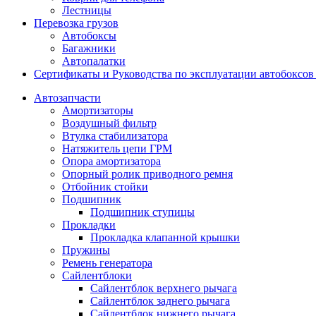
Лестницы
Перевозка грузов
Автобоксы
Багажники
Автопалатки
Сертификаты и Руководства по эксплуатации автобокс
Автозапчасти
Амортизаторы
Воздушный фильтр
Втулка стабилизатора
Натяжитель цепи ГРМ
Опора амортизатора
Опорный ролик приводного ремня
Отбойник стойки
Подшипник
Подшипник ступицы
Прокладки
Прокладка клапанной крышки
Пружины
Ремень генератора
Сайлентблоки
Сайлентблок верхнего рычага
Сайлентблок заднего рычага
Сайлентблок нижнего рычага