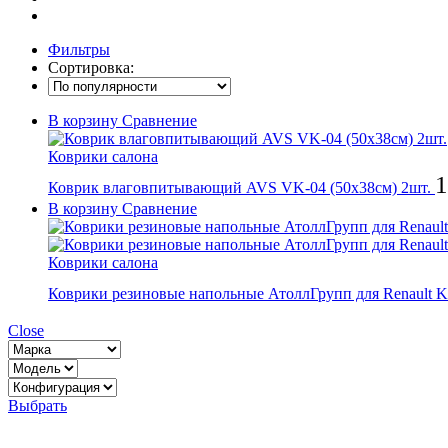
Фильтры
Сортировка:
В корзину
Сравнение
Коврики салона
1
Коврик влаговпитывающий AVS VK-04 (50х38см) 2шт.
В корзину
Сравнение
Коврики салона
Коврики резиновые напольные АтоллГрупп для Renault K
Close
Выбрать