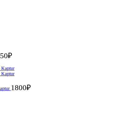
50
₽
1800
₽
aptur