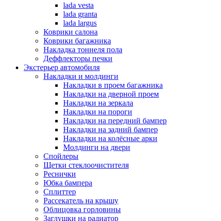
lada vesta
lada granta
lada largus
Коврики салона
Коврики багажника
Накладка тоннеля пола
Деффлекторы печки
Экстерьер автомобиля
Накладки и молдинги
Накладки в проем багажника
Накладки на дверной проем
Накладки на зеркала
Накладки на пороги
Накладки на передний бампер
Накладки на задний бампер
Накладки на колёсные арки
Молдинги на двери
Спойлеры
Щетки стеклоочистителя
Реснички
Юбка бампера
Сплиттер
Рассекатель на крышу
Облицовка горловины
Заглушки на радиатор