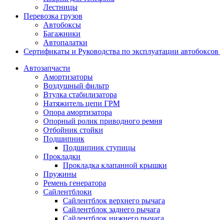
Лестницы
Перевозка грузов
Автобоксы
Багажники
Автопалатки
Сертификаты и Руководства по эксплуатации автобокс
Автозапчасти
Амортизаторы
Воздушный фильтр
Втулка стабилизатора
Натяжитель цепи ГРМ
Опора амортизатора
Опорный ролик приводного ремня
Отбойник стойки
Подшипник
Подшипник ступицы
Прокладки
Прокладка клапанной крышки
Пружины
Ремень генератора
Сайлентблоки
Сайлентблок верхнего рычага
Сайлентблок заднего рычага
Сайлентблок нижнего рычага