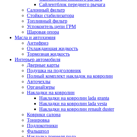
Сайлентблок переднего рычага
Салонный фильтр
Стойки стабилизатора
Топливный фильтр
Успокоитель цепи ГРМ
Шаровая опора
Масла и автохимия
Антифриз
Охлаждающая жидкость
Тормозная жидкость
Интерьер автомобиля
Дверные карты
Подушка на подголовник
Полный комплект накладок на ковролин
Авточехлы
Органайзеры
Накладки на ковролин
Накладки на ковролин lada granta
Накладки на ковролин lada vesta
Накладки на ковролин renault duster
Коврики салона
Тонировка
Подлокотники
Фальшпол
Накладка тоннеля пола