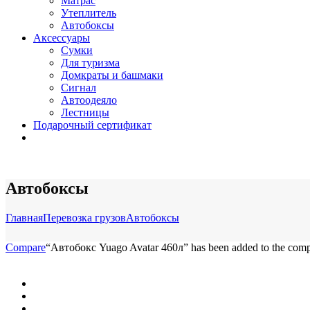
Матрас
Утеплитель
Автобоксы
Аксессуары
Сумки
Для туризма
Домкраты и башмаки
Сигнал
Автоодеяло
Лестницы
Подарочный сертификат
Автобоксы
Главная
Перевозка грузов
Автобоксы
Compare
“Автобокс Yuago Avatar 460л” has been added to the compa