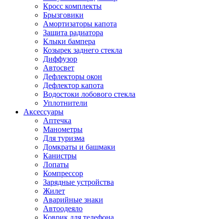
Кросс комплекты
Брызговики
Амортизаторы капота
Защита радиатора
Клыки бампера
Козырек заднего стекла
Диффузор
Автосвет
Дефлекторы окон
Дефлектор капота
Водостоки лобового стекла
Уплотнители
Аксессуары
Аптечка
Манометры
Для туризма
Домкраты и башмаки
Канистры
Лопаты
Компрессор
Зарядные устройства
Жилет
Аварийные знаки
Автоодеяло
Коврик для телефона