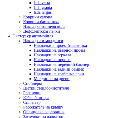
lada vesta
lada granta
lada largus
Коврики салона
Коврики багажника
Накладка тоннеля пола
Деффлекторы печки
Экстерьер автомобиля
Накладки и молдинги
Накладки в проем багажника
Накладки на дверной проем
Накладки на зеркала
Накладки на пороги
Накладки на передний бампер
Накладки на задний бампер
Накладки на колёсные арки
Молдинги на двери
Спойлеры
Щетки стеклоочистителя
Реснички
Юбка бампера
Сплиттер
Рассекатель на крышу
Облицовка горловины
Заглушки на радиатор