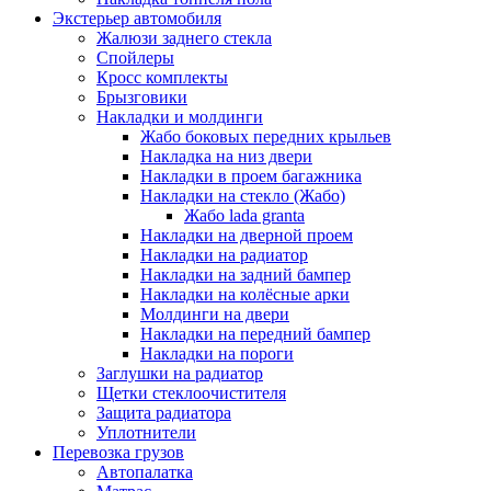
Экстерьер автомобиля
Жалюзи заднего стекла
Спойлеры
Кросс комплекты
Брызговики
Накладки и молдинги
Жабо боковых передних крыльев
Накладка на низ двери
Накладки в проем багажника
Накладки на стекло (Жабо)
Жабо lada granta
Накладки на дверной проем
Накладки на радиатор
Накладки на задний бампер
Накладки на колёсные арки
Молдинги на двери
Накладки на передний бампер
Накладки на пороги
Заглушки на радиатор
Щетки стеклоочистителя
Защита радиатора
Уплотнители
Перевозка грузов
Автопалатка