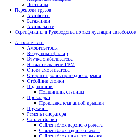
Лестницы
Перевозка грузов
Автобоксы
Багажники
Автопалатки
Сертификаты и Руководства по эксплуатации автобокс
Автозапчасти
Амортизаторы
Воздушный фильтр
Втулка стабилизатора
Натяжитель цепи ГРМ
Опора амортизатора
Опорный ролик приводного ремня
Отбойник стойки
Подшипник
Подшипник ступицы
Прокладки
Прокладка клапанной крышки
Пружины
Ремень генератора
Сайлентблоки
Сайлентблок верхнего рычага
Сайлентблок заднего рычага
Сайлентблок нижнего рычага