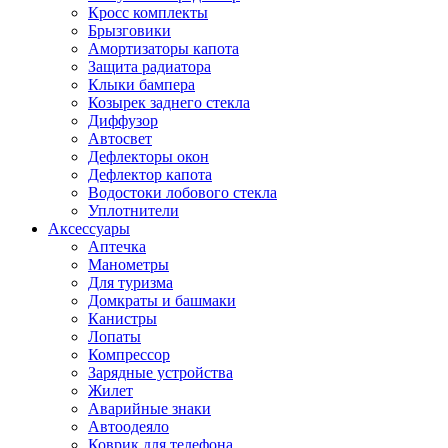
Кросс комплекты
Брызговики
Амортизаторы капота
Защита радиатора
Клыки бампера
Козырек заднего стекла
Диффузор
Автосвет
Дефлекторы окон
Дефлектор капота
Водостоки лобового стекла
Уплотнители
Аксессуары
Аптечка
Манометры
Для туризма
Домкраты и башмаки
Канистры
Лопаты
Компрессор
Зарядные устройства
Жилет
Аварийные знаки
Автоодеяло
Коврик для телефона