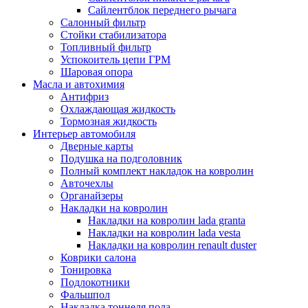
Сайлентблок переднего рычага
Салонный фильтр
Стойки стабилизатора
Топливный фильтр
Успокоитель цепи ГРМ
Шаровая опора
Масла и автохимия
Антифриз
Охлаждающая жидкость
Тормозная жидкость
Интерьер автомобиля
Дверные карты
Подушка на подголовник
Полный комплект накладок на ковролин
Авточехлы
Органайзеры
Накладки на ковролин
Накладки на ковролин lada granta
Накладки на ковролин lada vesta
Накладки на ковролин renault duster
Коврики салона
Тонировка
Подлокотники
Фальшпол
Накладка тоннеля пола