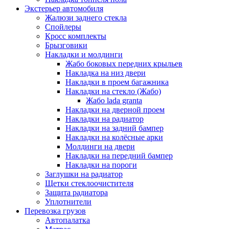
Экстерьер автомобиля
Жалюзи заднего стекла
Спойлеры
Кросс комплекты
Брызговики
Накладки и молдинги
Жабо боковых передних крыльев
Накладка на низ двери
Накладки в проем багажника
Накладки на стекло (Жабо)
Жабо lada granta
Накладки на дверной проем
Накладки на радиатор
Накладки на задний бампер
Накладки на колёсные арки
Молдинги на двери
Накладки на передний бампер
Накладки на пороги
Заглушки на радиатор
Щетки стеклоочистителя
Защита радиатора
Уплотнители
Перевозка грузов
Автопалатка