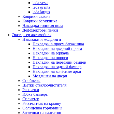
lada vesta
lada granta
lada largus
Коврики салона
Коврики багажника
Накладка тоннеля пола
Деффлекторы печки
Экстерьер автомобиля
Накладки и молдинги
Накладки в проем багажника
Накладки на дверной проем
Накладки на зеркала
Накладки на пороги
Накладки на передний бампер
Накладки на задний бампер
Накладки на колёсные арки
Молдинги на двери
Спойлеры
Щетки стеклоочистителя
Реснички
Юбка бампера
Сплиттер
Рассекатель на крышу
Облицовка горловины
Заглушки на радиатор