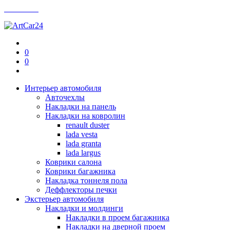
Контакты
0
0
Интерьер автомобиля
Авточехлы
Накладки на панель
Накладки на ковролин
renault duster
lada vesta
lada granta
lada largus
Коврики салона
Коврики багажника
Накладка тоннеля пола
Деффлекторы печки
Экстерьер автомобиля
Накладки и молдинги
Накладки в проем багажника
Накладки на дверной проем