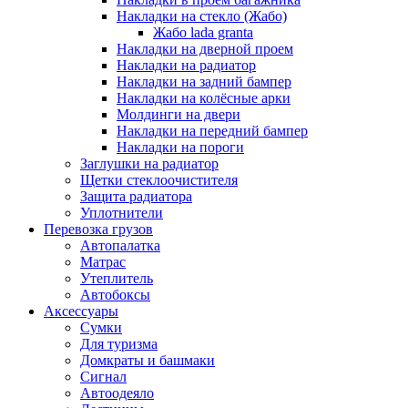
Накладки на стекло (Жабо)
Жабо lada granta
Накладки на дверной проем
Накладки на радиатор
Накладки на задний бампер
Накладки на колёсные арки
Молдинги на двери
Накладки на передний бампер
Накладки на пороги
Заглушки на радиатор
Щетки стеклоочистителя
Защита радиатора
Уплотнители
Перевозка грузов
Автопалатка
Матрас
Утеплитель
Автобоксы
Аксессуары
Сумки
Для туризма
Домкраты и башмаки
Сигнал
Автоодеяло