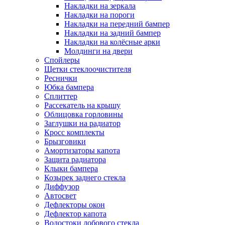
Накладки на зеркала
Накладки на пороги
Накладки на передний бампер
Накладки на задний бампер
Накладки на колёсные арки
Молдинги на двери
Спойлеры
Щетки стеклоочистителя
Реснички
Юбка бампера
Сплиттер
Рассекатель на крышу
Облицовка горловины
Заглушки на радиатор
Кросс комплекты
Брызговики
Амортизаторы капота
Защита радиатора
Клыки бампера
Козырек заднего стекла
Диффузор
Автосвет
Дефлекторы окон
Дефлектор капота
Водостоки лобового стекла