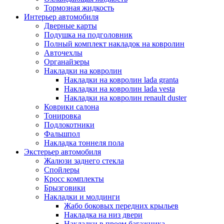
Тормозная жидкость
Интерьер автомобиля
Дверные карты
Подушка на подголовник
Полный комплект накладок на ковролин
Авточехлы
Органайзеры
Накладки на ковролин
Накладки на ковролин lada granta
Накладки на ковролин lada vesta
Накладки на ковролин renault duster
Коврики салона
Тонировка
Подлокотники
Фальшпол
Накладка тоннеля пола
Экстерьер автомобиля
Жалюзи заднего стекла
Спойлеры
Кросс комплекты
Брызговики
Накладки и молдинги
Жабо боковых передних крыльев
Накладка на низ двери
Накладки в проем багажника