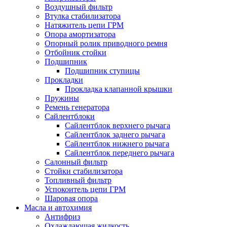
Воздушный фильтр
Втулка стабилизатора
Натяжитель цепи ГРМ
Опора амортизатора
Опорный ролик приводного ремня
Отбойник стойки
Подшипник
Подшипник ступицы
Прокладки
Прокладка клапанной крышки
Пружины
Ремень генератора
Сайлентблоки
Сайлентблок верхнего рычага
Сайлентблок заднего рычага
Сайлентблок нижнего рычага
Сайлентблок переднего рычага
Салонный фильтр
Стойки стабилизатора
Топливный фильтр
Успокоитель цепи ГРМ
Шаровая опора
Масла и автохимия
Антифриз
Охлаждающая жидкость