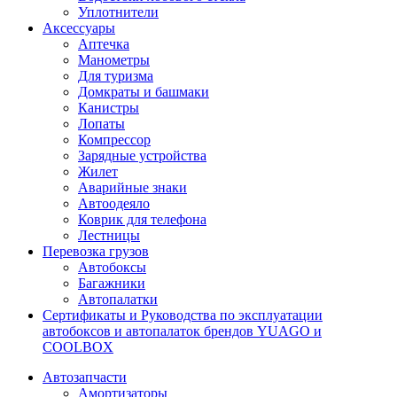
Уплотнители
Аксессуары
Аптечка
Манометры
Для туризма
Домкраты и башмаки
Канистры
Лопаты
Компрессор
Зарядные устройства
Жилет
Аварийные знаки
Автоодеяло
Коврик для телефона
Лестницы
Перевозка грузов
Автобоксы
Багажники
Автопалатки
Сертификаты и Руководства по эксплуатации
автобоксов и автопалаток брендов YUAGO и
COOLBOX
Автозапчасти
Амортизаторы