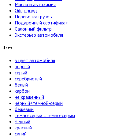
Масла и автохимия
Офф-роуд
Перевозка грузов
Подарочный сертификат
Салонный фильтр
Экстерьер автомобиля
Цвет
в цвет автомобиля
чёрный
серый
серебристый
белый
карбон
нe кpaшeнный
чёрный+тёмной-серый
бежевый
темно-серый с темно-серым
Чёрный
красный
синий