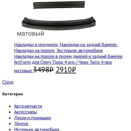
Накладки и молдинги
,
Накладки на задний бампер
,
Накладки на пороги
,
Экстерьер автомобиля
Накладки на пороги в проем дверей и задний бампер
ArtForm для Chery Tiggo 4 pro / Чери Тигго 4 про
3498
₽
2910
₽
матовые
Close
Категории
Автозапчасти
Аксессуары
Диски и покрышки
Другое
Интерьер автомобиля