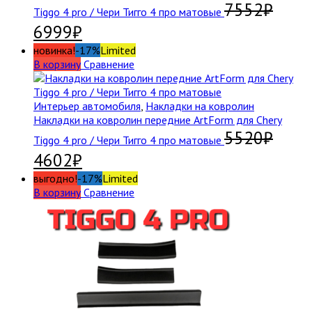
7552
₽
Tiggo 4 pro / Чери Тигго 4 про матовые
6999
₽
новинка!
-17%
Limited
В корзину
Сравнение
Интерьер автомобиля
,
Накладки на ковролин
Накладки на ковролин передние ArtForm для Chery
5520
₽
Tiggo 4 pro / Чери Тигго 4 про матовые
4602
₽
выгодно!
-17%
Limited
В корзину
Сравнение