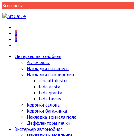
Контакты
0
0
Интерьер автомобиля
Авточехлы
Накладки на панель
Накладки на ковролин
renault duster
lada vesta
lada granta
lada largus
Коврики салона
Коврики багажника
Накладка тоннеля пола
Деффлекторы печки
Экстерьер автомобиля
Накладки и молдинги