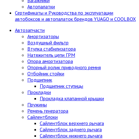
Багажники
Автопалатки
Сертификаты и Руководства по эксплуатации
автобоксов и автопалаток брендов YUAGO и COOLBOX
Автозапчасти
Амортизаторы
Воздушный фильтр
Втулка стабилизатора
Натяжитель цепи ГРМ
Опора амортизатора
Опорный ролик приводного ремня
Отбойник стойки
Подшипник
Подшипник ступицы
Прокладки
Прокладка клапанной крышки
Пружины
Ремень генератора
Сайлентблоки
Сайлентблок верхнего рычага
Сайлентблок заднего рычага
Сайлентблок нижнего рычага