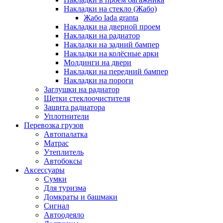
Накладки на стекло (Жабо)
Жабо lada granta
Накладки на дверной проем
Накладки на радиатор
Накладки на задний бампер
Накладки на колёсные арки
Молдинги на двери
Накладки на передний бампер
Накладки на пороги
Заглушки на радиатор
Щетки стеклоочистителя
Защита радиатора
Уплотнители
Перевозка грузов
Автопалатка
Матрас
Утеплитель
Автобоксы
Аксессуары
Сумки
Для туризма
Домкраты и башмаки
Сигнал
Автоодеяло