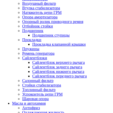
Воздушный фильтр
Втулка стабилизатора
Натяжитель цепи ГРМ
Опора амортизатора
Опорный ролик приводного ремня
Отбойник стойки
Подшипник
Подшипник ступицы
Прокладки
Прокладка клапанной крышки
Пружины
Ремень генератора
Сайлентблоки
Сайлентблок верхнего рычага
Сайлентблок заднего рычага
Сайлентблок нижнего рычага
Сайлентблок переднего рычага
Салонный фильтр
Стойки стабилизатора
Топливный фильтр
Успокоитель цепи ГРМ
Шаровая опора
Масла и автохимия
Антифриз
Охлаждающая жидкость