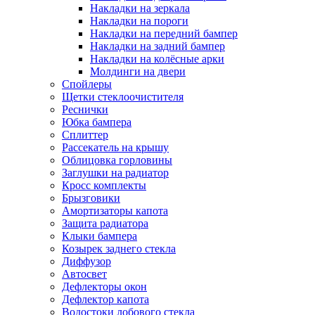
Накладки на зеркала
Накладки на пороги
Накладки на передний бампер
Накладки на задний бампер
Накладки на колёсные арки
Молдинги на двери
Спойлеры
Щетки стеклоочистителя
Реснички
Юбка бампера
Сплиттер
Рассекатель на крышу
Облицовка горловины
Заглушки на радиатор
Кросс комплекты
Брызговики
Амортизаторы капота
Защита радиатора
Клыки бампера
Козырек заднего стекла
Диффузор
Автосвет
Дефлекторы окон
Дефлектор капота
Водостоки лобового стекла