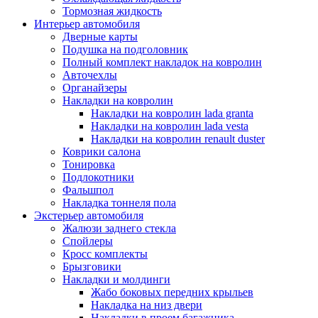
Тормозная жидкость
Интерьер автомобиля
Дверные карты
Подушка на подголовник
Полный комплект накладок на ковролин
Авточехлы
Органайзеры
Накладки на ковролин
Накладки на ковролин lada granta
Накладки на ковролин lada vesta
Накладки на ковролин renault duster
Коврики салона
Тонировка
Подлокотники
Фальшпол
Накладка тоннеля пола
Экстерьер автомобиля
Жалюзи заднего стекла
Спойлеры
Кросс комплекты
Брызговики
Накладки и молдинги
Жабо боковых передних крыльев
Накладка на низ двери
Накладки в проем багажника