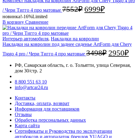
Комплект накладок на ковролин ArtForm для Chery Tiggo 4 pro
7552
₽
6999
₽
/ Чери Тигго 4 про матовые
новинка!
-16%
Limited
В корзину
Сравнение
Интерьер автомобиля
,
Накладки на ковролин
Накладки на ковролин под заднее сиденье ArtForm для Chery
3498
₽
2950
₽
Tiggo 4 pro / Чери Тигго 4 про матовые
РФ, Самарская область, г. о. Тольятти, улица Северная,
дом 30/стр. 2
8 800 551 63 10
info@artcar24.ru
Контакты
Доставка, оплата, возврат
Информация для поставщиков
Отзывы
Обработка персональных данных
Карта сайта
Сертификаты и Руководства по эксплуатации
автобоксов и автопалаток брендов YUAGO и