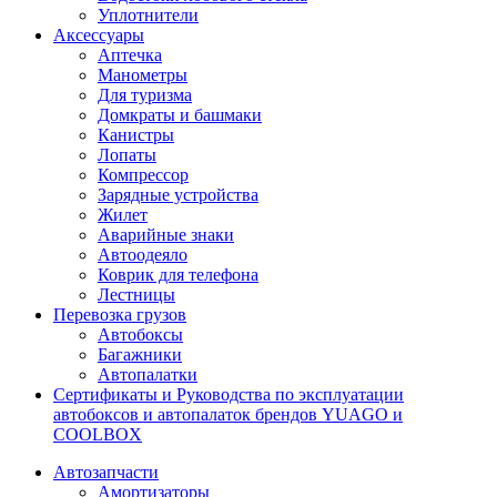
Уплотнители
Аксессуары
Аптечка
Манометры
Для туризма
Домкраты и башмаки
Канистры
Лопаты
Компрессор
Зарядные устройства
Жилет
Аварийные знаки
Автоодеяло
Коврик для телефона
Лестницы
Перевозка грузов
Автобоксы
Багажники
Автопалатки
Сертификаты и Руководства по эксплуатации
автобоксов и автопалаток брендов YUAGO и
COOLBOX
Автозапчасти
Амортизаторы