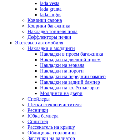
lada vesta
lada granta
lada largus
Коврики салона
Коврики багажника
Накладка тоннеля пола
Деффлекторы печки
Экстерьер автомобиля
Накладки и молдинги
Накладки в проем багажника
Накладки на дверной проем
Накладки на зеркала
Накладки на пороги
Накладки на передний бампер
Накладки на задний бампер
Накладки на колёсные арки
Молдинги на двери
Спойлеры
Щетки стеклоочистителя
Реснички
Юбка бампера
Сплиттер
Рассекатель на крышу
Облицовка горловины
Заглушки на радиатор