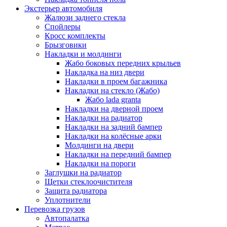
Экстерьер автомобиля
Жалюзи заднего стекла
Спойлеры
Кросс комплекты
Брызговики
Накладки и молдинги
Жабо боковых передних крыльев
Накладка на низ двери
Накладки в проем багажника
Накладки на стекло (Жабо)
Жабо lada granta
Накладки на дверной проем
Накладки на радиатор
Накладки на задний бампер
Накладки на колёсные арки
Молдинги на двери
Накладки на передний бампер
Накладки на пороги
Заглушки на радиатор
Щетки стеклоочистителя
Защита радиатора
Уплотнители
Перевозка грузов
Автопалатка