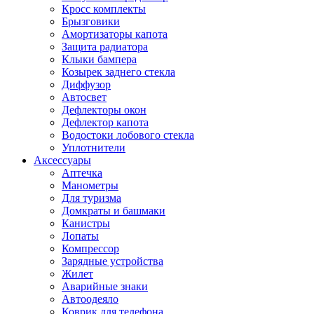
Кросс комплекты
Брызговики
Амортизаторы капота
Защита радиатора
Клыки бампера
Козырек заднего стекла
Диффузор
Автосвет
Дефлекторы окон
Дефлектор капота
Водостоки лобового стекла
Уплотнители
Аксессуары
Аптечка
Манометры
Для туризма
Домкраты и башмаки
Канистры
Лопаты
Компрессор
Зарядные устройства
Жилет
Аварийные знаки
Автоодеяло
Коврик для телефона