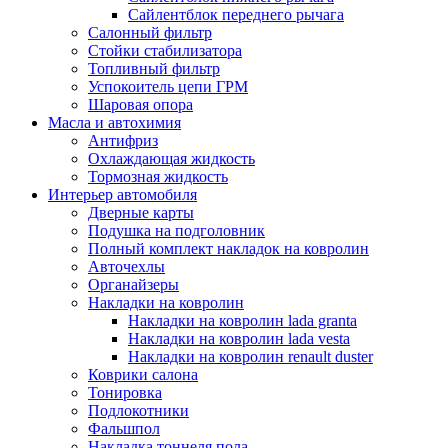
Сайлентблок переднего рычага
Салонный фильтр
Стойки стабилизатора
Топливный фильтр
Успокоитель цепи ГРМ
Шаровая опора
Масла и автохимия
Антифриз
Охлаждающая жидкость
Тормозная жидкость
Интерьер автомобиля
Дверные карты
Подушка на подголовник
Полный комплект накладок на ковролин
Авточехлы
Органайзеры
Накладки на ковролин
Накладки на ковролин lada granta
Накладки на ковролин lada vesta
Накладки на ковролин renault duster
Коврики салона
Тонировка
Подлокотники
Фальшпол
Накладка тоннеля пола