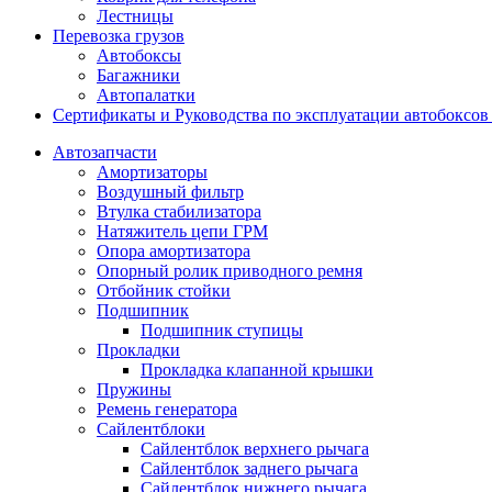
Лестницы
Перевозка грузов
Автобоксы
Багажники
Автопалатки
Сертификаты и Руководства по эксплуатации автобокс
Автозапчасти
Амортизаторы
Воздушный фильтр
Втулка стабилизатора
Натяжитель цепи ГРМ
Опора амортизатора
Опорный ролик приводного ремня
Отбойник стойки
Подшипник
Подшипник ступицы
Прокладки
Прокладка клапанной крышки
Пружины
Ремень генератора
Сайлентблоки
Сайлентблок верхнего рычага
Сайлентблок заднего рычага
Сайлентблок нижнего рычага