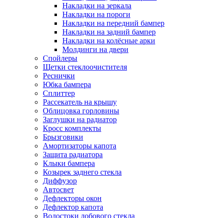
Накладки на зеркала
Накладки на пороги
Накладки на передний бампер
Накладки на задний бампер
Накладки на колёсные арки
Молдинги на двери
Спойлеры
Щетки стеклоочистителя
Реснички
Юбка бампера
Сплиттер
Рассекатель на крышу
Облицовка горловины
Заглушки на радиатор
Кросс комплекты
Брызговики
Амортизаторы капота
Защита радиатора
Клыки бампера
Козырек заднего стекла
Диффузор
Автосвет
Дефлекторы окон
Дефлектор капота
Водостоки лобового стекла