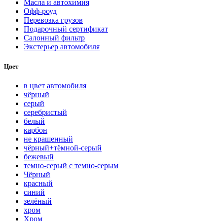
Масла и автохимия
Офф-роуд
Перевозка грузов
Подарочный сертификат
Салонный фильтр
Экстерьер автомобиля
Цвет
в цвет автомобиля
чёрный
серый
серебристый
белый
карбон
нe кpaшeнный
чёрный+тёмной-серый
бежевый
темно-серый с темно-серым
Чёрный
красный
синий
зелёный
хром
Хром