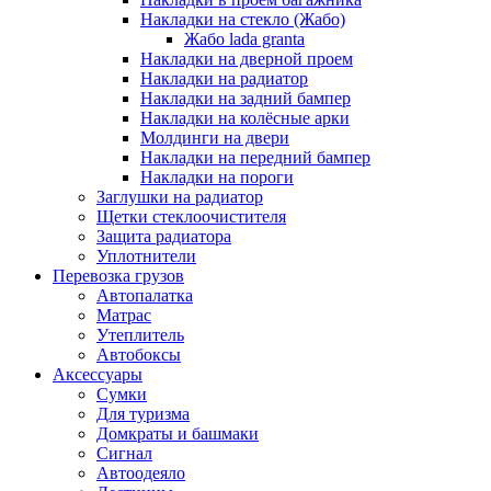
Накладки на стекло (Жабо)
Жабо lada granta
Накладки на дверной проем
Накладки на радиатор
Накладки на задний бампер
Накладки на колёсные арки
Молдинги на двери
Накладки на передний бампер
Накладки на пороги
Заглушки на радиатор
Щетки стеклоочистителя
Защита радиатора
Уплотнители
Перевозка грузов
Автопалатка
Матрас
Утеплитель
Автобоксы
Аксессуары
Сумки
Для туризма
Домкраты и башмаки
Сигнал
Автоодеяло