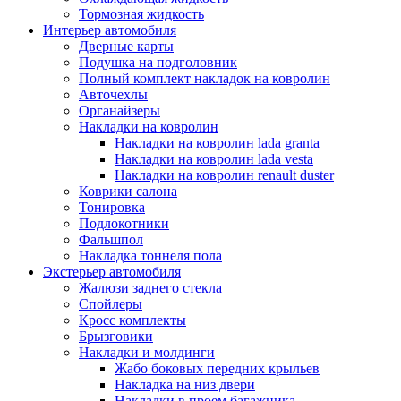
Тормозная жидкость
Интерьер автомобиля
Дверные карты
Подушка на подголовник
Полный комплект накладок на ковролин
Авточехлы
Органайзеры
Накладки на ковролин
Накладки на ковролин lada granta
Накладки на ковролин lada vesta
Накладки на ковролин renault duster
Коврики салона
Тонировка
Подлокотники
Фальшпол
Накладка тоннеля пола
Экстерьер автомобиля
Жалюзи заднего стекла
Спойлеры
Кросс комплекты
Брызговики
Накладки и молдинги
Жабо боковых передних крыльев
Накладка на низ двери
Накладки в проем багажника