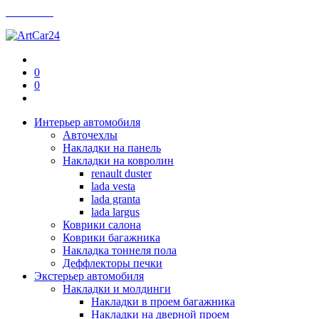
Контакты
0
0
Интерьер автомобиля
Авточехлы
Накладки на панель
Накладки на ковролин
renault duster
lada vesta
lada granta
lada largus
Коврики салона
Коврики багажника
Накладка тоннеля пола
Деффлекторы печки
Экстерьер автомобиля
Накладки и молдинги
Накладки в проем багажника
Накладки на дверной проем