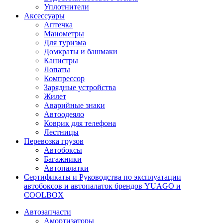
Уплотнители
Аксессуары
Аптечка
Манометры
Для туризма
Домкраты и башмаки
Канистры
Лопаты
Компрессор
Зарядные устройства
Жилет
Аварийные знаки
Автоодеяло
Коврик для телефона
Лестницы
Перевозка грузов
Автобоксы
Багажники
Автопалатки
Сертификаты и Руководства по эксплуатации
автобоксов и автопалаток брендов YUAGO и
COOLBOX
Автозапчасти
Амортизаторы