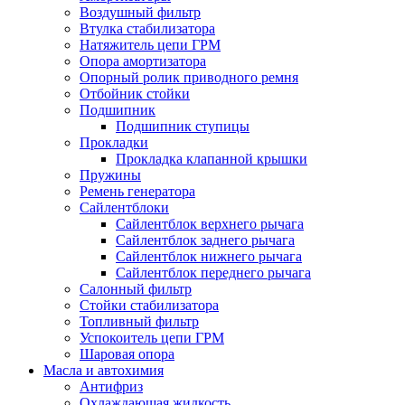
Воздушный фильтр
Втулка стабилизатора
Натяжитель цепи ГРМ
Опора амортизатора
Опорный ролик приводного ремня
Отбойник стойки
Подшипник
Подшипник ступицы
Прокладки
Прокладка клапанной крышки
Пружины
Ремень генератора
Сайлентблоки
Сайлентблок верхнего рычага
Сайлентблок заднего рычага
Сайлентблок нижнего рычага
Сайлентблок переднего рычага
Салонный фильтр
Стойки стабилизатора
Топливный фильтр
Успокоитель цепи ГРМ
Шаровая опора
Масла и автохимия
Антифриз
Охлаждающая жидкость