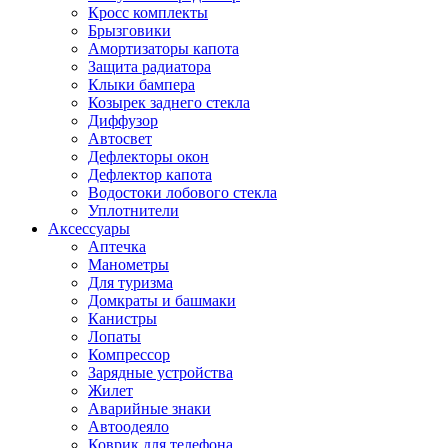
Кросс комплекты
Брызговики
Амортизаторы капота
Защита радиатора
Клыки бампера
Козырек заднего стекла
Диффузор
Автосвет
Дефлекторы окон
Дефлектор капота
Водостоки лобового стекла
Уплотнители
Аксессуары
Аптечка
Манометры
Для туризма
Домкраты и башмаки
Канистры
Лопаты
Компрессор
Зарядные устройства
Жилет
Аварийные знаки
Автоодеяло
Коврик для телефона