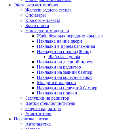
Экстерьер автомобиля
Жалюзи заднего стекла
Спойлеры
Кросс комплекты
Брызговики
Накладки и молдинги
Жабо боковых передних крыльев
Накладка на низ двери
Накладки в проем багажника
Накладки на стекло (Жабо)
Жабо lada granta
Накладки на дверной проем
Накладки на радиатор
Накладки на задний бампер
Накладки на колёсные арки
Молдинги на двери
Накладки на передний бампер
Накладки на пороги
Заглушки на радиатор
Щетки стеклоочистителя
Защита радиатора
Уплотнители
Перевозка грузов
Автопалатка