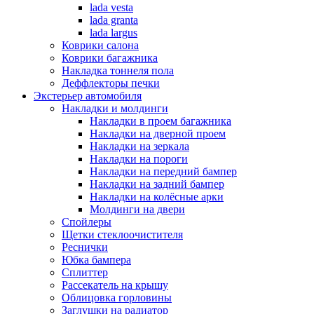
lada vesta
lada granta
lada largus
Коврики салона
Коврики багажника
Накладка тоннеля пола
Деффлекторы печки
Экстерьер автомобиля
Накладки и молдинги
Накладки в проем багажника
Накладки на дверной проем
Накладки на зеркала
Накладки на пороги
Накладки на передний бампер
Накладки на задний бампер
Накладки на колёсные арки
Молдинги на двери
Спойлеры
Щетки стеклоочистителя
Реснички
Юбка бампера
Сплиттер
Рассекатель на крышу
Облицовка горловины
Заглушки на радиатор