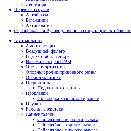
Лестницы
Перевозка грузов
Автобоксы
Багажники
Автопалатки
Сертификаты и Руководства по эксплуатации автобокс
Автозапчасти
Амортизаторы
Воздушный фильтр
Втулка стабилизатора
Натяжитель цепи ГРМ
Опора амортизатора
Опорный ролик приводного ремня
Отбойник стойки
Подшипник
Подшипник ступицы
Прокладки
Прокладка клапанной крышки
Пружины
Ремень генератора
Сайлентблоки
Сайлентблок верхнего рычага
Сайлентблок заднего рычага
Сайлентблок нижнего рычага