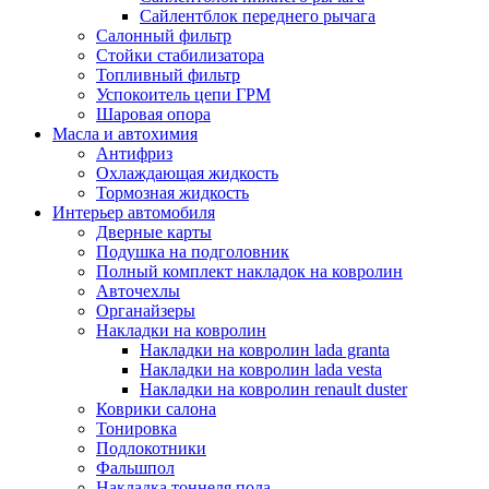
Сайлентблок переднего рычага
Салонный фильтр
Стойки стабилизатора
Топливный фильтр
Успокоитель цепи ГРМ
Шаровая опора
Масла и автохимия
Антифриз
Охлаждающая жидкость
Тормозная жидкость
Интерьер автомобиля
Дверные карты
Подушка на подголовник
Полный комплект накладок на ковролин
Авточехлы
Органайзеры
Накладки на ковролин
Накладки на ковролин lada granta
Накладки на ковролин lada vesta
Накладки на ковролин renault duster
Коврики салона
Тонировка
Подлокотники
Фальшпол
Накладка тоннеля пола