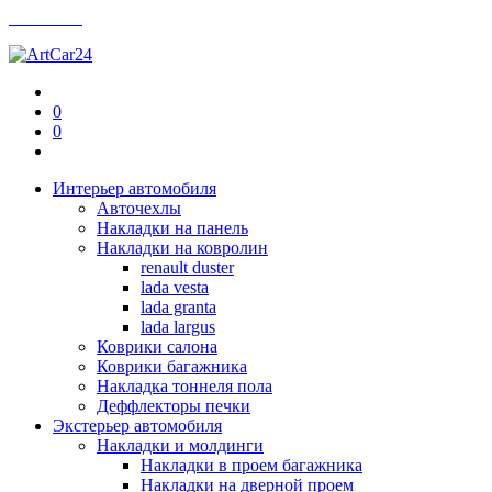
Контакты
0
0
Интерьер автомобиля
Авточехлы
Накладки на панель
Накладки на ковролин
renault duster
lada vesta
lada granta
lada largus
Коврики салона
Коврики багажника
Накладка тоннеля пола
Деффлекторы печки
Экстерьер автомобиля
Накладки и молдинги
Накладки в проем багажника
Накладки на дверной проем