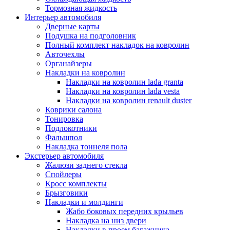
Тормозная жидкость
Интерьер автомобиля
Дверные карты
Подушка на подголовник
Полный комплект накладок на ковролин
Авточехлы
Органайзеры
Накладки на ковролин
Накладки на ковролин lada granta
Накладки на ковролин lada vesta
Накладки на ковролин renault duster
Коврики салона
Тонировка
Подлокотники
Фальшпол
Накладка тоннеля пола
Экстерьер автомобиля
Жалюзи заднего стекла
Спойлеры
Кросс комплекты
Брызговики
Накладки и молдинги
Жабо боковых передних крыльев
Накладка на низ двери
Накладки в проем багажника