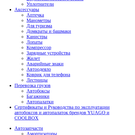
Уплотнители
Аксессуары
Аптечка
Манометры
Для туризма
Домкраты и башмаки
Канистры
Лопаты
Компрессор
Зарядные устройства
Жилет
Аварийные знаки
Автоодеяло
Коврик для телефона
Лестницы
Перевозка грузов
Автобоксы
Багажники
Автопалатки
Сертификаты и Руководства по эксплуатации
автобоксов и автопалаток брендов YUAGO и
COOLBOX
Автозапчасти
Амортизаторы