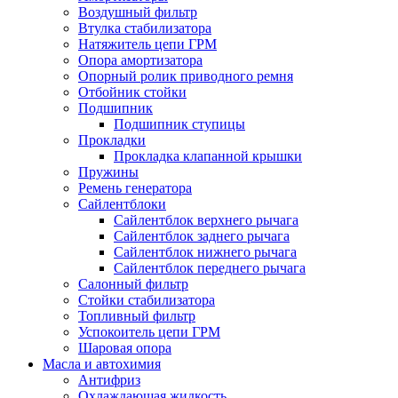
Воздушный фильтр
Втулка стабилизатора
Натяжитель цепи ГРМ
Опора амортизатора
Опорный ролик приводного ремня
Отбойник стойки
Подшипник
Подшипник ступицы
Прокладки
Прокладка клапанной крышки
Пружины
Ремень генератора
Сайлентблоки
Сайлентблок верхнего рычага
Сайлентблок заднего рычага
Сайлентблок нижнего рычага
Сайлентблок переднего рычага
Салонный фильтр
Стойки стабилизатора
Топливный фильтр
Успокоитель цепи ГРМ
Шаровая опора
Масла и автохимия
Антифриз
Охлаждающая жидкость