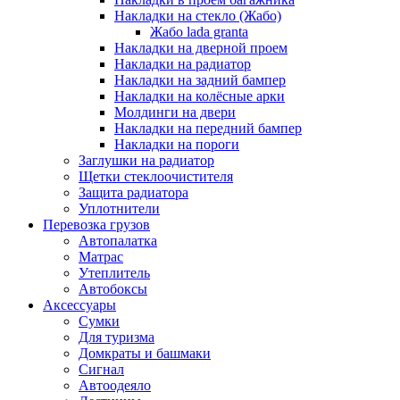
Накладки на стекло (Жабо)
Жабо lada granta
Накладки на дверной проем
Накладки на радиатор
Накладки на задний бампер
Накладки на колёсные арки
Молдинги на двери
Накладки на передний бампер
Накладки на пороги
Заглушки на радиатор
Щетки стеклоочистителя
Защита радиатора
Уплотнители
Перевозка грузов
Автопалатка
Матрас
Утеплитель
Автобоксы
Аксессуары
Сумки
Для туризма
Домкраты и башмаки
Сигнал
Автоодеяло