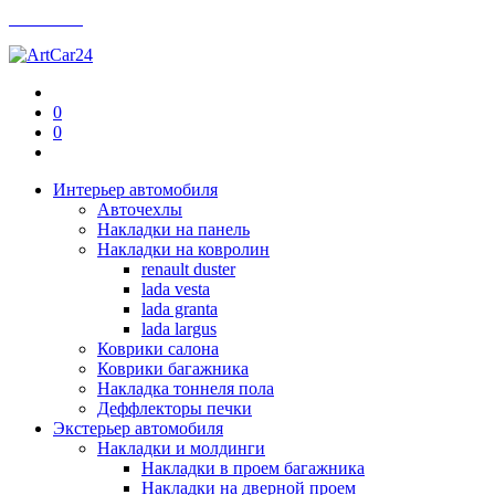
Контакты
0
0
Интерьер автомобиля
Авточехлы
Накладки на панель
Накладки на ковролин
renault duster
lada vesta
lada granta
lada largus
Коврики салона
Коврики багажника
Накладка тоннеля пола
Деффлекторы печки
Экстерьер автомобиля
Накладки и молдинги
Накладки в проем багажника
Накладки на дверной проем