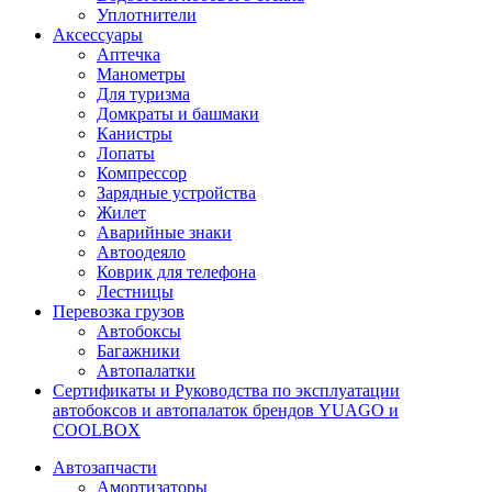
Уплотнители
Аксессуары
Аптечка
Манометры
Для туризма
Домкраты и башмаки
Канистры
Лопаты
Компрессор
Зарядные устройства
Жилет
Аварийные знаки
Автоодеяло
Коврик для телефона
Лестницы
Перевозка грузов
Автобоксы
Багажники
Автопалатки
Сертификаты и Руководства по эксплуатации
автобоксов и автопалаток брендов YUAGO и
COOLBOX
Автозапчасти
Амортизаторы