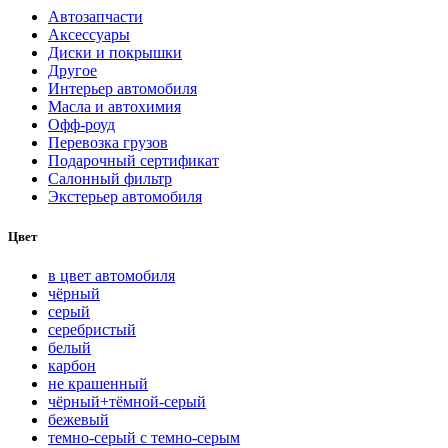
Автозапчасти
Аксессуары
Диски и покрышки
Другое
Интерьер автомобиля
Масла и автохимия
Офф-роуд
Перевозка грузов
Подарочный сертификат
Салонный фильтр
Экстерьер автомобиля
Цвет
в цвет автомобиля
чёрный
серый
серебристый
белый
карбон
нe кpaшeнный
чёрный+тёмной-серый
бежевый
темно-серый с темно-серым