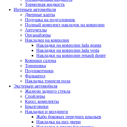
Тормозная жидкость
Интерьер автомобиля
Дверные карты
Подушка на подголовник
Полный комплект накладок на ковролин
Авточехлы
Органайзеры
Накладки на ковролин
Накладки на ковролин lada granta
Накладки на ковролин lada vesta
Накладки на ковролин renault duster
Коврики салона
Тонировка
Подлокотники
Фальшпол
Накладка тоннеля пола
Экстерьер автомобиля
Жалюзи заднего стекла
Спойлеры
Кросс комплекты
Брызговики
Накладки и молдинги
Жабо боковых передних крыльев
Накладка на низ двери
Накладки в проем багажника