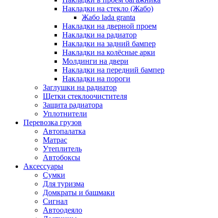
Накладки на стекло (Жабо)
Жабо lada granta
Накладки на дверной проем
Накладки на радиатор
Накладки на задний бампер
Накладки на колёсные арки
Молдинги на двери
Накладки на передний бампер
Накладки на пороги
Заглушки на радиатор
Щетки стеклоочистителя
Защита радиатора
Уплотнители
Перевозка грузов
Автопалатка
Матрас
Утеплитель
Автобоксы
Аксессуары
Сумки
Для туризма
Домкраты и башмаки
Сигнал
Автоодеяло