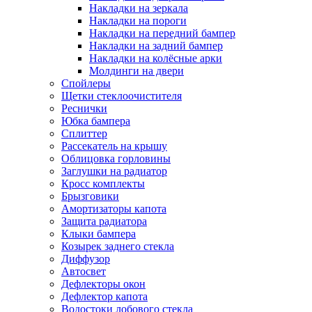
Накладки на зеркала
Накладки на пороги
Накладки на передний бампер
Накладки на задний бампер
Накладки на колёсные арки
Молдинги на двери
Спойлеры
Щетки стеклоочистителя
Реснички
Юбка бампера
Сплиттер
Рассекатель на крышу
Облицовка горловины
Заглушки на радиатор
Кросс комплекты
Брызговики
Амортизаторы капота
Защита радиатора
Клыки бампера
Козырек заднего стекла
Диффузор
Автосвет
Дефлекторы окон
Дефлектор капота
Водостоки лобового стекла