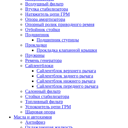
Воздушный фильтр
Втулка стабилизатора
Натяжитель цепи ГРМ
Опора амортизатора
Опорный ролик приводного ремня
Отбойник стойки
Подшипник
Подшипник ступицы
Прокладки
Прокладка клапанной крышки
Пружины
Ремень генератора
Сайлентблоки
Сайлентблок верхнего рычага
Сайлентблок заднего рычага
Сайлентблок нижнего рычага
Сайлентблок переднего рычага
Салонный фильтр
Стойки стабилизатора
Топливный фильтр
Успокоитель цепи ГРМ
Шаровая опора
Масла и автохимия
Антифриз
Охлаждающая жидкость