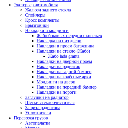
Экстерьер автомобиля
Жалюзи заднего стекла
Спойлеры
Кросс комплекты
Брызговики
Накладки и молдинги
Жабо боковых передних крыльев
Накладка на низ двери
Накладки в проем багажника
Накладки на стекло (Жабо)
Жабо lada granta
Накладки на дверной проем
Накладки на радиатор
Накладки на задний бампер
Накладки на колёсные арки
Молдинги на двери
Накладки на передний бампер
Накладки на пороги
Заглушки на радиатор
Щетки стеклоочистителя
Защита радиатора
Уплотнители
Перевозка грузов
Автопалатка