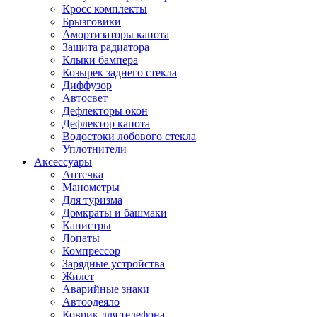
Кросс комплекты
Брызговики
Амортизаторы капота
Защита радиатора
Клыки бампера
Козырек заднего стекла
Диффузор
Автосвет
Дефлекторы окон
Дефлектор капота
Водостоки лобового стекла
Уплотнители
Аксессуары
Аптечка
Манометры
Для туризма
Домкраты и башмаки
Канистры
Лопаты
Компрессор
Зарядные устройства
Жилет
Аварийные знаки
Автоодеяло
Коврик для телефона