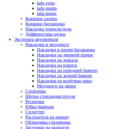
lada vesta
lada granta
lada largus
Коврики салона
Коврики багажника
Накладка тоннеля пола
Деффлекторы печки
Экстерьер автомобиля
Накладки и молдинги
Накладки в проем багажника
Накладки на дверной проем
Накладки на зеркала
Накладки на пороги
Накладки на передний бампер
Накладки на задний бампер
Накладки на колёсные арки
Молдинги на двери
Спойлеры
Щетки стеклоочистителя
Реснички
Юбка бампера
Сплиттер
Рассекатель на крышу
Облицовка горловины
Заглушки на радиатор