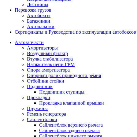
Лестницы
Перевозка грузов
Автобоксы
Багажники
Автопалатки
Сертификаты и Руководства по эксплуатации автобокс
Автозапчасти
Амортизаторы
Воздушный фильтр
Втулка стабилизатора
Натяжитель цепи ГРМ
Опора амортизатора
Опорный ролик приводного ремня
Отбойник стойки
Подшипник
Подшипник ступицы
Прокладки
Прокладка клапанной крышки
Пружины
Ремень генератора
Сайлентблоки
Сайлентблок верхнего рычага
Сайлентблок заднего рычага
Сайлентблок нижнего рычага