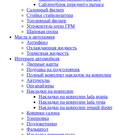
Сайлентблок переднего рычага
Салонный фильтр
Стойки стабилизатора
Топливный фильтр
Успокоитель цепи ГРМ
Шаровая опора
Масла и автохимия
Антифриз
Охлаждающая жидкость
Тормозная жидкость
Интерьер автомобиля
Дверные карты
Подушка на подголовник
Полный комплект накладок на ковролин
Авточехлы
Органайзеры
Накладки на ковролин
Накладки на ковролин lada granta
Накладки на ковролин lada vesta
Накладки на ковролин renault duster
Коврики салона
Тонировка
Подлокотники
Фальшпол
Накладка тоннеля пола