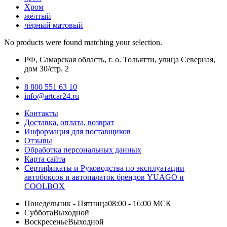
Хром
жёлтый
чёрный матовый
No products were found matching your selection.
РФ, Самарская область, г. о. Тольятти, улица Северная,
дом 30/стр. 2
8 800 551 63 10
info@artcar24.ru
Контакты
Доставка, оплата, возврат
Информация для поставщиков
Отзывы
Обработка персональных данных
Карта сайта
Сертификаты и Руководства по эксплуатации
автобоксов и автопалаток брендов YUAGO и
COOLBOX
Понедельник - Пятница
08:00 - 16:00 МСК
Суббота
Выходной
Воскресенье
Выходной