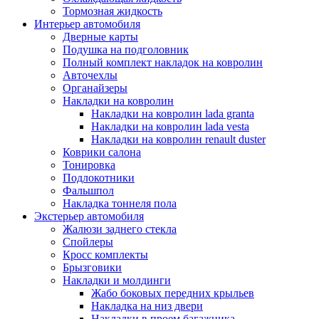
Тормозная жидкость
Интерьер автомобиля
Дверные карты
Подушка на подголовник
Полный комплект накладок на ковролин
Авточехлы
Органайзеры
Накладки на ковролин
Накладки на ковролин lada granta
Накладки на ковролин lada vesta
Накладки на ковролин renault duster
Коврики салона
Тонировка
Подлокотники
Фальшпол
Накладка тоннеля пола
Экстерьер автомобиля
Жалюзи заднего стекла
Спойлеры
Кросс комплекты
Брызговики
Накладки и молдинги
Жабо боковых передних крыльев
Накладка на низ двери
Накладки в проем багажника