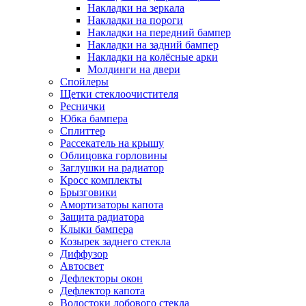
Накладки на зеркала
Накладки на пороги
Накладки на передний бампер
Накладки на задний бампер
Накладки на колёсные арки
Молдинги на двери
Спойлеры
Щетки стеклоочистителя
Реснички
Юбка бампера
Сплиттер
Рассекатель на крышу
Облицовка горловины
Заглушки на радиатор
Кросс комплекты
Брызговики
Амортизаторы капота
Защита радиатора
Клыки бампера
Козырек заднего стекла
Диффузор
Автосвет
Дефлекторы окон
Дефлектор капота
Водостоки лобового стекла