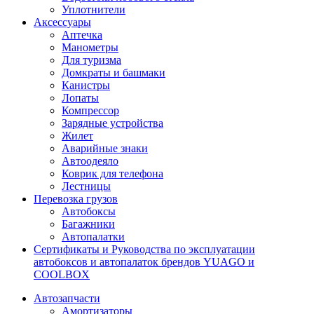
Уплотнители
Аксессуары
Аптечка
Манометры
Для туризма
Домкраты и башмаки
Канистры
Лопаты
Компрессор
Зарядные устройства
Жилет
Аварийные знаки
Автоодеяло
Коврик для телефона
Лестницы
Перевозка грузов
Автобоксы
Багажники
Автопалатки
Сертификаты и Руководства по эксплуатации
автобоксов и автопалаток брендов YUAGO и
COOLBOX
Автозапчасти
Амортизаторы