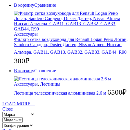
В корзину
Сравнение
Аксессуары
Фильтр-сетка воздуховода для Renault Logan Рено Логан,
Sandero Сандеро, Duster Дастер, Nissan Almera Ниссан
Альмера, GAB11, GAB13, GAB32, GAB33, GAB44, R90
380
₽
В корзину
Сравнение
Аксессуары
,
Лестницы
6500
₽
Лестница телескопическая алюминиевая 2,6 м
LOAD MORE ...
Close