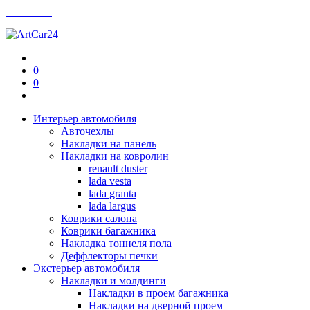
Контакты
0
0
Интерьер автомобиля
Авточехлы
Накладки на панель
Накладки на ковролин
renault duster
lada vesta
lada granta
lada largus
Коврики салона
Коврики багажника
Накладка тоннеля пола
Деффлекторы печки
Экстерьер автомобиля
Накладки и молдинги
Накладки в проем багажника
Накладки на дверной проем