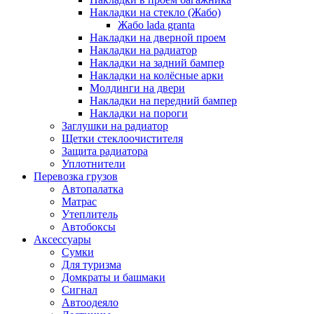
Накладки на стекло (Жабо)
Жабо lada granta
Накладки на дверной проем
Накладки на радиатор
Накладки на задний бампер
Накладки на колёсные арки
Молдинги на двери
Накладки на передний бампер
Накладки на пороги
Заглушки на радиатор
Щетки стеклоочистителя
Защита радиатора
Уплотнители
Перевозка грузов
Автопалатка
Матрас
Утеплитель
Автобоксы
Аксессуары
Сумки
Для туризма
Домкраты и башмаки
Сигнал
Автоодеяло