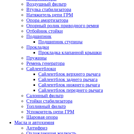
Воздушный фильтр
Втулка стабилизатора
Натяжитель цепи ГРМ
Опора амортизатора
Опорный ролик приводного ремня
Отбойник стойки
Подшипник
Подшипник ступицы
Прокладки
Прокладка клапанной крышки
Пружины
Ремень генератора
Сайлентблоки
Сайлентблок верхнего рычага
Сайлентблок заднего рычага
Сайлентблок нижнего рычага
Сайлентблок переднего рычага
Салонный фильтр
Стойки стабилизатора
Топливный фильтр
Успокоитель цепи ГРМ
Шаровая опора
Масла и автохимия
Антифриз
Охлаждающая жидкость