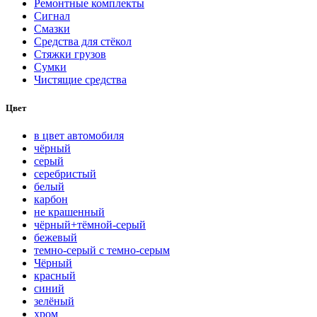
Ремонтные комплекты
Сигнал
Смазки
Средства для стёкол
Стяжки грузов
Сумки
Чистящие средства
Цвет
в цвет автомобиля
чёрный
серый
серебристый
белый
карбон
нe кpaшeнный
чёрный+тёмной-серый
бежевый
темно-серый с темно-серым
Чёрный
красный
синий
зелёный
хром