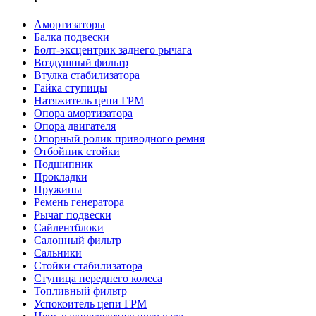
Амортизаторы
Балка подвески
Болт-эксцентрик заднего рычага
Воздушный фильтр
Втулка стабилизатора
Гайка ступицы
Натяжитель цепи ГРМ
Опора амортизатора
Опора двигателя
Опорный ролик приводного ремня
Отбойник стойки
Подшипник
Прокладки
Пружины
Ремень генератора
Рычаг подвески
Сайлентблоки
Салонный фильтр
Сальники
Стойки стабилизатора
Ступица переднего колеса
Топливный фильтр
Успокоитель цепи ГРМ