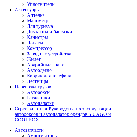
Уплотнители
Аксессуары
Аптечка
Манометры
Для туризма
Домкраты и башмаки
Канистры
Лопаты
Компрессор
Зарядные устройства
Жилет
Аварийные знаки
Автоодеяло
Коврик для телефона
Лестницы
Перевозка грузов
Автобоксы
Багажники
Автопалатки
Сертификаты и Руководства по эксплуатации
автобоксов и автопалаток брендов YUAGO и
COOLBOX
Автозапчасти
Амортизаторы