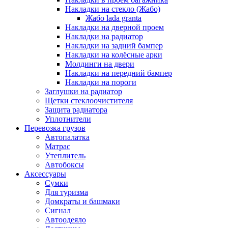
Накладки на стекло (Жабо)
Жабо lada granta
Накладки на дверной проем
Накладки на радиатор
Накладки на задний бампер
Накладки на колёсные арки
Молдинги на двери
Накладки на передний бампер
Накладки на пороги
Заглушки на радиатор
Щетки стеклоочистителя
Защита радиатора
Уплотнители
Перевозка грузов
Автопалатка
Матрас
Утеплитель
Автобоксы
Аксессуары
Сумки
Для туризма
Домкраты и башмаки
Сигнал
Автоодеяло