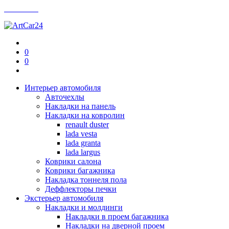
Контакты
0
0
Интерьер автомобиля
Авточехлы
Накладки на панель
Накладки на ковролин
renault duster
lada vesta
lada granta
lada largus
Коврики салона
Коврики багажника
Накладка тоннеля пола
Деффлекторы печки
Экстерьер автомобиля
Накладки и молдинги
Накладки в проем багажника
Накладки на дверной проем