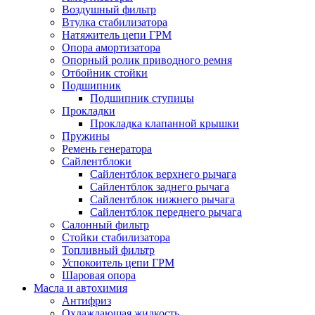
Воздушный фильтр
Втулка стабилизатора
Натяжитель цепи ГРМ
Опора амортизатора
Опорный ролик приводного ремня
Отбойник стойки
Подшипник
Подшипник ступицы
Прокладки
Прокладка клапанной крышки
Пружины
Ремень генератора
Сайлентблоки
Сайлентблок верхнего рычага
Сайлентблок заднего рычага
Сайлентблок нижнего рычага
Сайлентблок переднего рычага
Салонный фильтр
Стойки стабилизатора
Топливный фильтр
Успокоитель цепи ГРМ
Шаровая опора
Масла и автохимия
Антифриз
Охлаждающая жидкость