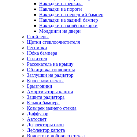
Накладки на зеркала
Накладки на пороги
Накладки на передний бампер
Накладки на задний бампер
Накладки на колёсные арки
Молдинги на двери
Спойлеры
Щетки стеклоочистителя
Реснички
Юбка бампера
Сплиттер
Рассекатель на крышу
Облицовка горловины
Заглушки на радиатор
Кросс комплекты
Брызговики
Амортизаторы капота
Защита радиатора
Клыки бампера
Козырек заднего стекла
Диффузор
Автосвет
Дефлекторы окон
Дефлектор капота
Водостоки лобового стекла