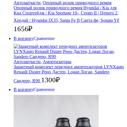
Автозапчасти
,
Опорный ролик приводного ремня
Опорный ролик приводного ремня Hyundai / Kia для
Киа Спортейдж / Kia Sportage 10-, Cerato II / Церато 2,
Хендай / Hyundai IX35, Santa Fe II Санта фе, Sonata YF
1656
₽
В корзину
Сравнение
Автозапчасти
,
Амортизаторы
Защитный комплект передних амортизаторов LYNXauto
Renault Duster Рено Дастер, Logan Логан, Sandero
1300
₽
Сандеро, R90
В корзину
Сравнение