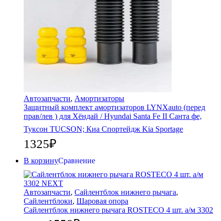
Автозапчасти
,
Амортизаторы
Защитный комплект амортизаторов LYNXauto (перед
прав/лев ) для Хёндай / Hyundai Santa Fe II Санта фе,
Туксон TUCSON; Киа Спортейдж Kia Sportage
1325
₽
В корзину
Сравнение
Автозапчасти
,
Сайлентблок нижнего рычага
,
Сайлентблоки
,
Шаровая опора
Сайлентблок нижнего рычага ROSTECO 4 шт. а/м 3302