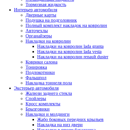
Тормозная жидкость
Интерьер автомобиля
Дверные карты
Подушка на подголовник
Полный комплект накладок на ковролин
Авточехлы
Органайзеры
Накладки на ковролин
Накладки на ковролин lada granta
Накладки на ковролин lada vesta
Накладки на ковролин renault duster
Коврики салона
Тонировка
Подлокотники
Фальшпол
Накладка тоннеля пола
Экстерьер автомобиля
Жалюзи заднего стекла
Спойлеры
Кросс комплекты
Брызговики
Накладки и молдинги
Жабо боковых передних крыльев
Накладка на низ двери
Накладки в проем багажника