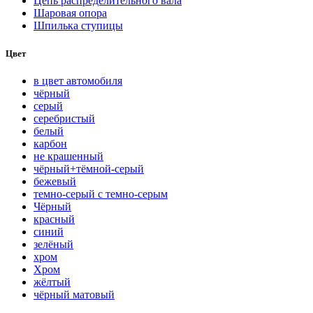
Цепь распределительного вала
Шаровая опора
Шпилька ступицы
Цвет
в цвет автомобиля
чёрный
серый
серебристый
белый
карбон
нe кpaшeнный
чёрный+тёмной-серый
бежевый
темно-серый с темно-серым
Чёрный
красный
синий
зелёный
хром
Хром
жёлтый
чёрный матовый