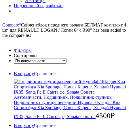
Лестницы
Подарочный сертификат
Compare
“Сайлентблок переднего рычага БЕЛМАГ комплект 4
шт. для RENAULT LOGAN / Логан 04-; R90” has been added to
the compare list
Фильтры
Сортировка:
В корзину
Сравнение
Автозапчасти
,
Подшипник
,
Подшипник ступицы
Подшипник ступицы передний Hyundai / Kia для Киа
Спортейдж Kia Sportage, Carens Каренс, Хендай Hyundai
4500
₽
IX35, Santa Fe II Санта фе, Sonata Соната
В корзину
Сравнение