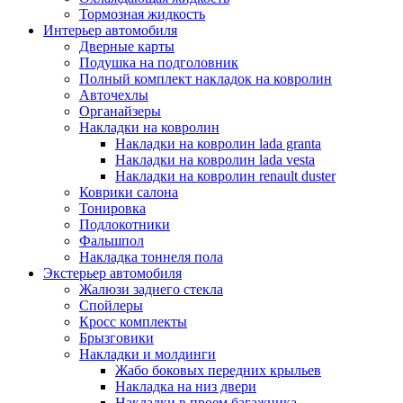
Тормозная жидкость
Интерьер автомобиля
Дверные карты
Подушка на подголовник
Полный комплект накладок на ковролин
Авточехлы
Органайзеры
Накладки на ковролин
Накладки на ковролин lada granta
Накладки на ковролин lada vesta
Накладки на ковролин renault duster
Коврики салона
Тонировка
Подлокотники
Фальшпол
Накладка тоннеля пола
Экстерьер автомобиля
Жалюзи заднего стекла
Спойлеры
Кросс комплекты
Брызговики
Накладки и молдинги
Жабо боковых передних крыльев
Накладка на низ двери
Накладки в проем багажника