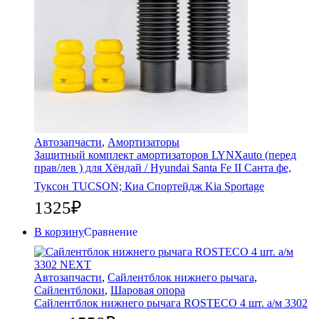
Автозапчасти
,
Амортизаторы
Защитный комплект амортизаторов LYNXauto (перед
прав/лев ) для Хёндай / Hyundai Santa Fe II Санта фе,
Туксон TUCSON; Киа Спортейдж Kia Sportage
1325
₽
В корзину
Сравнение
Автозапчасти
,
Сайлентблок нижнего рычага
,
Сайлентблоки
,
Шаровая опора
Сайлентблок нижнего рычага ROSTECO 4 шт. а/м 3302