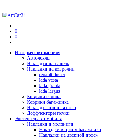
Контакты
0
0
Интерьер автомобиля
Авточехлы
Накладки на панель
Накладки на ковролин
renault duster
lada vesta
lada granta
lada largus
Коврики салона
Коврики багажника
Накладка тоннеля пола
Деффлекторы печки
Экстерьер автомобиля
Накладки и молдинги
Накладки в проем багажника
Накладки на дверной проем