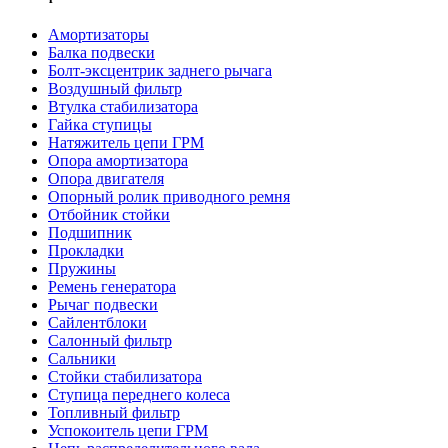
Амортизаторы
Балка подвески
Болт-эксцентрик заднего рычага
Воздушный фильтр
Втулка стабилизатора
Гайка ступицы
Натяжитель цепи ГРМ
Опора амортизатора
Опора двигателя
Опорный ролик приводного ремня
Отбойник стойки
Подшипник
Прокладки
Пружины
Ремень генератора
Рычаг подвески
Сайлентблоки
Салонный фильтр
Сальники
Стойки стабилизатора
Ступица переднего колеса
Топливный фильтр
Успокоитель цепи ГРМ