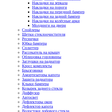
Накладки на зеркала
Накладки на пороги
Накладки на передний бампер
Накладки на задний бампер
Накладки на колёсные арки
Молдинги на двери
Спойлеры
Щетки стеклоочистителя
Реснички
Юбка бампера
Сплиттер
Рассекатель на крышу
Облицовка горловины
Заглушки на радиатор
Кросс комплекты
Брызговики
Амортизаторы капота
Защита радиатора
Клыки бампера
Козырек заднего стекла
Диффузор
Автосвет
Дефлекторы окон
Дефлектор капота
Водостоки лобового стекла