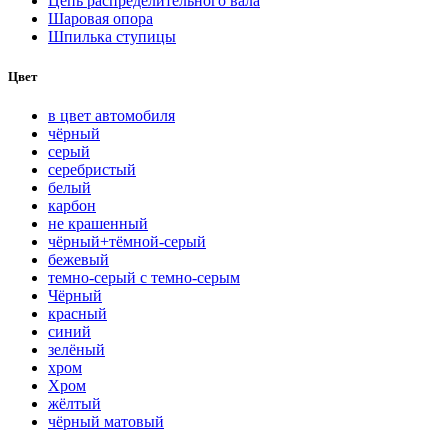
Цепь распределительного вала
Шаровая опора
Шпилька ступицы
Цвет
в цвет автомобиля
чёрный
серый
серебристый
белый
карбон
нe кpaшeнный
чёрный+тёмной-серый
бежевый
темно-серый с темно-серым
Чёрный
красный
синий
зелёный
хром
Хром
жёлтый
чёрный матовый