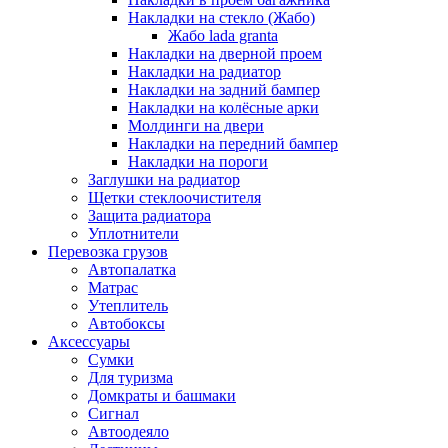
Накладки на стекло (Жабо)
Жабо lada granta
Накладки на дверной проем
Накладки на радиатор
Накладки на задний бампер
Накладки на колёсные арки
Молдинги на двери
Накладки на передний бампер
Накладки на пороги
Заглушки на радиатор
Щетки стеклоочистителя
Защита радиатора
Уплотнители
Перевозка грузов
Автопалатка
Матрас
Утеплитель
Автобоксы
Аксессуары
Сумки
Для туризма
Домкраты и башмаки
Сигнал
Автоодеяло