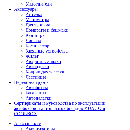
Уплотнители
Аксессуары
Аптечка
Манометры
Для туризма
Домкраты и башмаки
Канистры
Лопаты
Компрессор
Зарядные устройства
Жилет
Аварийные знаки
Автоодеяло
Коврик для телефона
Лестницы
Перевозка грузов
Автобоксы
Багажники
Автопалатки
Сертификаты и Руководства по эксплуатации
автобоксов и автопалаток брендов YUAGO и
COOLBOX
Автозапчасти
Амортизаторы