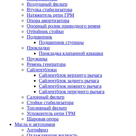
Воздушный фильтр
Втулка стабилизатора
Натяжитель цепи ГРМ
Опора амортизатора
Опорный ролик приводного ремня
Отбойник стойки
Подшипник
Подшипник ступицы
Прокладки
Прокладка клапанной крышки
Пружины
Ремень генератора
Сайлентблоки
Сайлентблок верхнего рычага
Сайлентблок заднего рычага
Сайлентблок нижнего рычага
Сайлентблок переднего рычага
Салонный фильтр
Стойки стабилизатора
Топливный фильтр
Успокоитель цепи ГРМ
Шаровая опора
Масла и автохимия
Антифриз
Охлаждающая жидкость