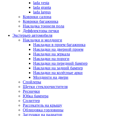
lada vesta
lada granta
lada largus
Коврики салона
Коврики багажника
Накладка тоннеля пола
Деффлекторы печки
Экстерьер автомобиля
Накладки и молдинги
Накладки в проем багажника
Накладки на дверной проем
Накладки на зеркала
Накладки на пороги
Накладки на передний бампер
Накладки на задний бампер
Накладки на колёсные арки
Молдинги на двери
Спойлеры
Щетки стеклоочистителя
Реснички
Юбка бампера
Сплиттер
Рассекатель на крышу
Облицовка горловины
Заглушки на радиатор