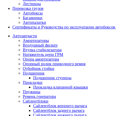
Лестницы
Перевозка грузов
Автобоксы
Багажники
Автопалатки
Сертификаты и Руководства по эксплуатации автобокс
Автозапчасти
Амортизаторы
Воздушный фильтр
Втулка стабилизатора
Натяжитель цепи ГРМ
Опора амортизатора
Опорный ролик приводного ремня
Отбойник стойки
Подшипник
Подшипник ступицы
Прокладки
Прокладка клапанной крышки
Пружины
Ремень генератора
Сайлентблоки
Сайлентблок верхнего рычага
Сайлентблок заднего рычага
Сайлентблок нижнего рычага