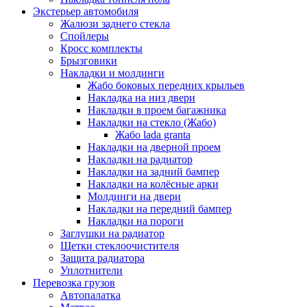
Экстерьер автомобиля
Жалюзи заднего стекла
Спойлеры
Кросс комплекты
Брызговики
Накладки и молдинги
Жабо боковых передних крыльев
Накладка на низ двери
Накладки в проем багажника
Накладки на стекло (Жабо)
Жабо lada granta
Накладки на дверной проем
Накладки на радиатор
Накладки на задний бампер
Накладки на колёсные арки
Молдинги на двери
Накладки на передний бампер
Накладки на пороги
Заглушки на радиатор
Щетки стеклоочистителя
Защита радиатора
Уплотнители
Перевозка грузов
Автопалатка