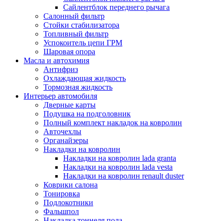
Сайлентблок переднего рычага
Салонный фильтр
Стойки стабилизатора
Топливный фильтр
Успокоитель цепи ГРМ
Шаровая опора
Масла и автохимия
Антифриз
Охлаждающая жидкость
Тормозная жидкость
Интерьер автомобиля
Дверные карты
Подушка на подголовник
Полный комплект накладок на ковролин
Авточехлы
Органайзеры
Накладки на ковролин
Накладки на ковролин lada granta
Накладки на ковролин lada vesta
Накладки на ковролин renault duster
Коврики салона
Тонировка
Подлокотники
Фальшпол
Накладка тоннеля пола