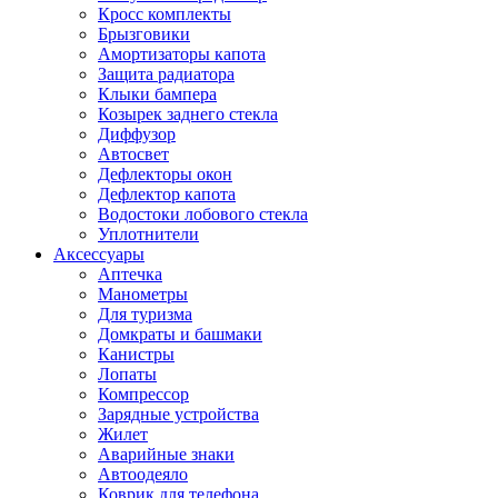
Кросс комплекты
Брызговики
Амортизаторы капота
Защита радиатора
Клыки бампера
Козырек заднего стекла
Диффузор
Автосвет
Дефлекторы окон
Дефлектор капота
Водостоки лобового стекла
Уплотнители
Аксессуары
Аптечка
Манометры
Для туризма
Домкраты и башмаки
Канистры
Лопаты
Компрессор
Зарядные устройства
Жилет
Аварийные знаки
Автоодеяло
Коврик для телефона