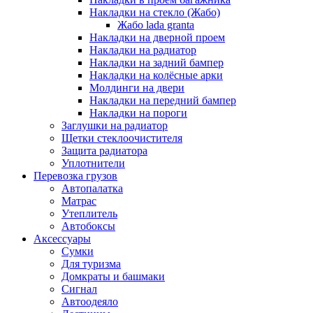
Накладки на стекло (Жабо)
Жабо lada granta
Накладки на дверной проем
Накладки на радиатор
Накладки на задний бампер
Накладки на колёсные арки
Молдинги на двери
Накладки на передний бампер
Накладки на пороги
Заглушки на радиатор
Щетки стеклоочистителя
Защита радиатора
Уплотнители
Перевозка грузов
Автопалатка
Матрас
Утеплитель
Автобоксы
Аксессуары
Сумки
Для туризма
Домкраты и башмаки
Сигнал
Автоодеяло