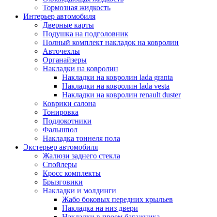
Тормозная жидкость
Интерьер автомобиля
Дверные карты
Подушка на подголовник
Полный комплект накладок на ковролин
Авточехлы
Органайзеры
Накладки на ковролин
Накладки на ковролин lada granta
Накладки на ковролин lada vesta
Накладки на ковролин renault duster
Коврики салона
Тонировка
Подлокотники
Фальшпол
Накладка тоннеля пола
Экстерьер автомобиля
Жалюзи заднего стекла
Спойлеры
Кросс комплекты
Брызговики
Накладки и молдинги
Жабо боковых передних крыльев
Накладка на низ двери
Накладки в проем багажника