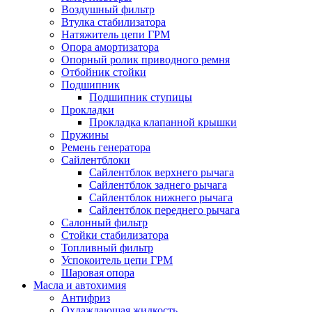
Воздушный фильтр
Втулка стабилизатора
Натяжитель цепи ГРМ
Опора амортизатора
Опорный ролик приводного ремня
Отбойник стойки
Подшипник
Подшипник ступицы
Прокладки
Прокладка клапанной крышки
Пружины
Ремень генератора
Сайлентблоки
Сайлентблок верхнего рычага
Сайлентблок заднего рычага
Сайлентблок нижнего рычага
Сайлентблок переднего рычага
Салонный фильтр
Стойки стабилизатора
Топливный фильтр
Успокоитель цепи ГРМ
Шаровая опора
Масла и автохимия
Антифриз
Охлаждающая жидкость