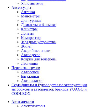
Уплотнители
Аксессуары
Аптечка
Манометры
Для туризма
Домкраты и башмаки
Канистры
Лопаты
Компрессор
Зарядные устройства
Жилет
Аварийные знаки
Автоодеяло
Коврик для телефона
Лестницы
Перевозка грузов
Автобоксы
Багажники
Автопалатки
Сертификаты и Руководства по эксплуатации
автобоксов и автопалаток брендов YUAGO и
COOLBOX
Автозапчасти
Амортизаторы