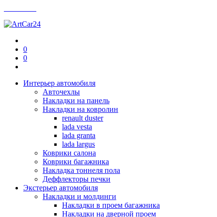
Контакты
0
0
Интерьер автомобиля
Авточехлы
Накладки на панель
Накладки на ковролин
renault duster
lada vesta
lada granta
lada largus
Коврики салона
Коврики багажника
Накладка тоннеля пола
Деффлекторы печки
Экстерьер автомобиля
Накладки и молдинги
Накладки в проем багажника
Накладки на дверной проем