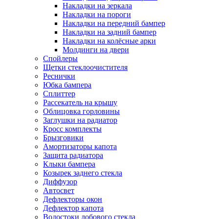
Накладки на зеркала
Накладки на пороги
Накладки на передний бампер
Накладки на задний бампер
Накладки на колёсные арки
Молдинги на двери
Спойлеры
Щетки стеклоочистителя
Реснички
Юбка бампера
Сплиттер
Рассекатель на крышу
Облицовка горловины
Заглушки на радиатор
Кросс комплекты
Брызговики
Амортизаторы капота
Защита радиатора
Клыки бампера
Козырек заднего стекла
Диффузор
Автосвет
Дефлекторы окон
Дефлектор капота
Водостоки лобового стекла