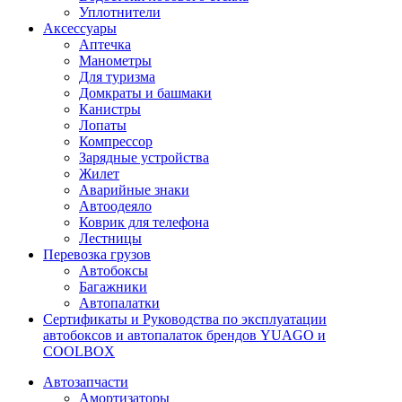
Уплотнители
Аксессуары
Аптечка
Манометры
Для туризма
Домкраты и башмаки
Канистры
Лопаты
Компрессор
Зарядные устройства
Жилет
Аварийные знаки
Автоодеяло
Коврик для телефона
Лестницы
Перевозка грузов
Автобоксы
Багажники
Автопалатки
Сертификаты и Руководства по эксплуатации
автобоксов и автопалаток брендов YUAGO и
COOLBOX
Автозапчасти
Амортизаторы