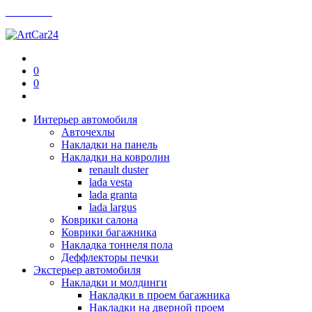
Контакты
0
0
Интерьер автомобиля
Авточехлы
Накладки на панель
Накладки на ковролин
renault duster
lada vesta
lada granta
lada largus
Коврики салона
Коврики багажника
Накладка тоннеля пола
Деффлекторы печки
Экстерьер автомобиля
Накладки и молдинги
Накладки в проем багажника
Накладки на дверной проем