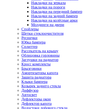
Накладки на зеркала
Накладки на пороги
Накладки на передний бампер
Накладки на задний бампер
Накладки на колёсные арки
Молдинги на двери
Спойлеры
Щетки стеклоочистителя
Реснички
Юбка бампера
Сплиттер
Рассекатель на крышу
Облицовка горловины
Заглушки на радиатор
Кросс комплекты
Брызговики
Амортизаторы капота
Защита радиатора
Клыки бампера
Козырек заднего стекла
Диффузор
Автосвет
Дефлекторы окон
Дефлектор капота
Водостоки лобового стекла