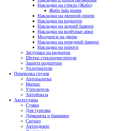
Накладки на стекло (Жабо)
Жабо lada granta
Накладки на дверной проем
Накладки на радиатор
Накладки на задний бампер
Накладки на колёсные арки
Молдинги на двери
Накладки на передний бампер
Накладки на пороги
Заглушки на радиатор
Щетки стеклоочистителя
Защита радиатора
Уплотнители
Перевозка грузов
Автопалатка
Матрас
Утеплитель
Автобоксы
Аксессуары
Сумки
Для туризма
Домкраты и башмаки
Сигнал
Автоодеяло