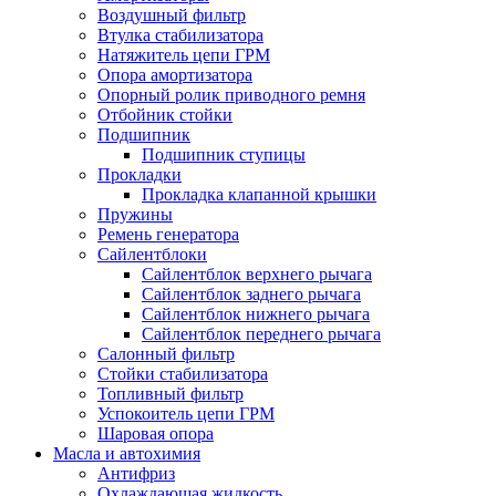
Воздушный фильтр
Втулка стабилизатора
Натяжитель цепи ГРМ
Опора амортизатора
Опорный ролик приводного ремня
Отбойник стойки
Подшипник
Подшипник ступицы
Прокладки
Прокладка клапанной крышки
Пружины
Ремень генератора
Сайлентблоки
Сайлентблок верхнего рычага
Сайлентблок заднего рычага
Сайлентблок нижнего рычага
Сайлентблок переднего рычага
Салонный фильтр
Стойки стабилизатора
Топливный фильтр
Успокоитель цепи ГРМ
Шаровая опора
Масла и автохимия
Антифриз
Охлаждающая жидкость