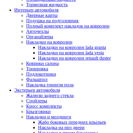
Тормозная жидкость
Интерьер автомобиля
Дверные карты
Подушка на подголовник
Полный комплект накладок на ковролин
Авточехлы
Органайзеры
Накладки на ковролин
Накладки на ковролин lada granta
Накладки на ковролин lada vesta
Накладки на ковролин renault duster
Коврики салона
Тонировка
Подлокотники
Фальшпол
Накладка тоннеля пола
Экстерьер автомобиля
Жалюзи заднего стекла
Спойлеры
Кросс комплекты
Брызговики
Накладки и молдинги
Жабо боковых передних крыльев
Накладка на низ двери
Накладки в проем багажника