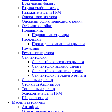
Воздушный фильтр
Втулка стабилизатора
Натяжитель цепи ГРМ
Опора амортизатора
Опорный ролик приводного ремня
Отбойник стойки
Подшипник
Подшипник ступицы
Прокладки
Прокладка клапанной крышки
Пружины
Ремень генератора
Сайлентблоки
Сайлентблок верхнего рычага
Сайлентблок заднего рычага
Сайлентблок нижнего рычага
Сайлентблок переднего рычага
Салонный фильтр
Стойки стабилизатора
Топливный фильтр
Успокоитель цепи ГРМ
Шаровая опора
Масла и автохимия
Антифриз
Охлаждающая жидкость