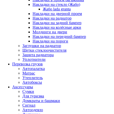
Накладки на стекло (Жабо)
Жабо lada granta
Накладки на дверной проем
Накладки на радиатор
Накладки на задний бампер
Накладки на колёсные арки
Молдинги на двери
Накладки на передний бампер
Накладки на пороги
Заглушки на радиатор
Щетки стеклоочистителя
Защита радиатора
Уплотнители
Перевозка грузов
Автопалатка
Матрас
Утеплитель
Автобоксы
Аксессуары
Сумки
Для туризма
Домкраты и башмаки
Сигнал
Автоодеяло