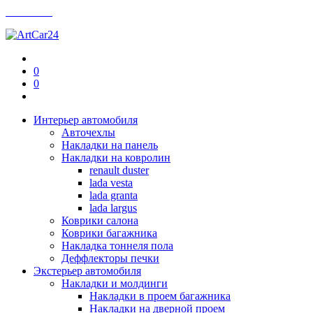
Контакты
0
0
Интерьер автомобиля
Авточехлы
Накладки на панель
Накладки на ковролин
renault duster
lada vesta
lada granta
lada largus
Коврики салона
Коврики багажника
Накладка тоннеля пола
Деффлекторы печки
Экстерьер автомобиля
Накладки и молдинги
Накладки в проем багажника
Накладки на дверной проем