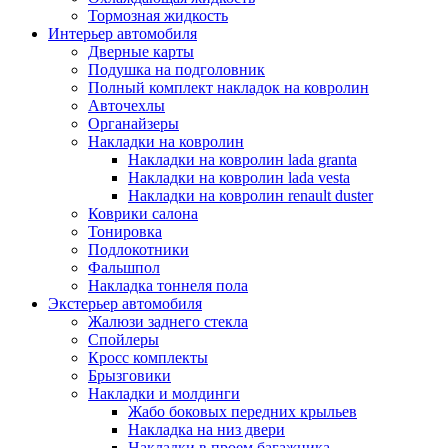
Тормозная жидкость
Интерьер автомобиля
Дверные карты
Подушка на подголовник
Полный комплект накладок на ковролин
Авточехлы
Органайзеры
Накладки на ковролин
Накладки на ковролин lada granta
Накладки на ковролин lada vesta
Накладки на ковролин renault duster
Коврики салона
Тонировка
Подлокотники
Фальшпол
Накладка тоннеля пола
Экстерьер автомобиля
Жалюзи заднего стекла
Спойлеры
Кросс комплекты
Брызговики
Накладки и молдинги
Жабо боковых передних крыльев
Накладка на низ двери
Накладки в проем багажника