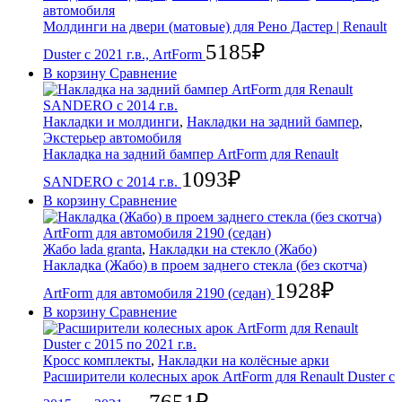
автомобиля
Молдинги на двери (матовые) для Рено Дастер | Renault
5185
₽
Duster с 2021 г.в., ArtForm
В корзину
Сравнение
Накладки и молдинги
,
Накладки на задний бампер
,
Экстерьер автомобиля
Накладка на задний бампер ArtForm для Renault
1093
₽
SANDERO с 2014 г.в.
В корзину
Сравнение
Жабо lada granta
,
Накладки на стекло (Жабо)
Накладка (Жабо) в проем заднего стекла (без скотча)
1928
₽
ArtForm для автомобиля 2190 (cедан)
В корзину
Сравнение
Кросс комплекты
,
Накладки на колёсные арки
Расширители колесных арок ArtForm для Renault Duster с
7651
₽