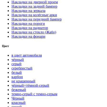
Накладки на дверной проем
Накладки на задний бампер
Накладки на зеркала
Накладки на колёсные арки
Накладки на передний бампер
Накладки на пороги
Накладки на радиатор
Накладки на стекло (Жабо)
Накладки на фонари
Цвет
в цвет автомобиля
чёрный
серый
серебристый
белый
карбон
нe кpaшeнный
чёрный+тёмной-серый
бежевый
темно-серый с темно-серым
Чёрный
красный
синий