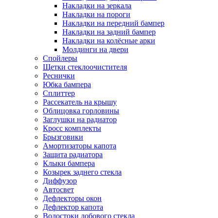
Накладки на зеркала
Накладки на пороги
Накладки на передний бампер
Накладки на задний бампер
Накладки на колёсные арки
Молдинги на двери
Спойлеры
Щетки стеклоочистителя
Реснички
Юбка бампера
Сплиттер
Рассекатель на крышу
Облицовка горловины
Заглушки на радиатор
Кросс комплекты
Брызговики
Амортизаторы капота
Защита радиатора
Клыки бампера
Козырек заднего стекла
Диффузор
Автосвет
Дефлекторы окон
Дефлектор капота
Водостоки лобового стекла