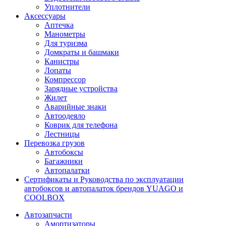
Уплотнители
Аксессуары
Аптечка
Манометры
Для туризма
Домкраты и башмаки
Канистры
Лопаты
Компрессор
Зарядные устройства
Жилет
Аварийные знаки
Автоодеяло
Коврик для телефона
Лестницы
Перевозка грузов
Автобоксы
Багажники
Автопалатки
Сертификаты и Руководства по эксплуатации
автобоксов и автопалаток брендов YUAGO и
COOLBOX
Автозапчасти
Амортизаторы