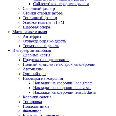
Сайлентблок переднего рычага
Салонный фильтр
Стойки стабилизатора
Топливный фильтр
Успокоитель цепи ГРМ
Шаровая опора
Масла и автохимия
Антифриз
Охлаждающая жидкость
Тормозная жидкость
Интерьер автомобиля
Дверные карты
Подушка на подголовник
Полный комплект накладок на ковролин
Авточехлы
Органайзеры
Накладки на ковролин
Накладки на ковролин lada granta
Накладки на ковролин lada vesta
Накладки на ковролин renault duster
Коврики салона
Тонировка
Подлокотники
Фальшпол
Накладка тоннеля пола