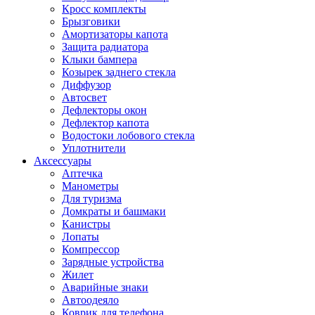
Кросс комплекты
Брызговики
Амортизаторы капота
Защита радиатора
Клыки бампера
Козырек заднего стекла
Диффузор
Автосвет
Дефлекторы окон
Дефлектор капота
Водостоки лобового стекла
Уплотнители
Аксессуары
Аптечка
Манометры
Для туризма
Домкраты и башмаки
Канистры
Лопаты
Компрессор
Зарядные устройства
Жилет
Аварийные знаки
Автоодеяло
Коврик для телефона