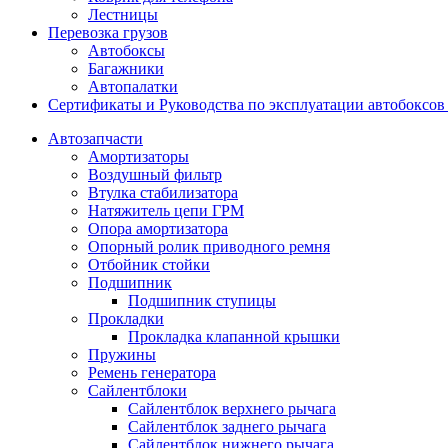
Лестницы
Перевозка грузов
Автобоксы
Багажники
Автопалатки
Сертификаты и Руководства по эксплуатации автобокс
Автозапчасти
Амортизаторы
Воздушный фильтр
Втулка стабилизатора
Натяжитель цепи ГРМ
Опора амортизатора
Опорный ролик приводного ремня
Отбойник стойки
Подшипник
Подшипник ступицы
Прокладки
Прокладка клапанной крышки
Пружины
Ремень генератора
Сайлентблоки
Сайлентблок верхнего рычага
Сайлентблок заднего рычага
Сайлентблок нижнего рычага