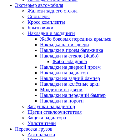
Экстерьер автомобиля
Жалюзи заднего стекла
Спойлеры
Кросс комплекты
Брызговики
Накладки и молдинги
Жабо боковых передних крыльев
Накладка на низ двери
Накладки в проем багажника
Накладки на стекло (Жабо)
Жабо lada granta
Накладки на дверной проем
Накладки на радиатор
Накладки на задний бампер
Накладки на колёсные арки
Молдинги на двери
Накладки на передний бампер
Накладки на пороги
Заглушки на радиатор
Щетки стеклоочистителя
Защита радиатора
Уплотнители
Перевозка грузов
Автопалатка