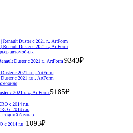
рьер автомобиля
9343
₽
nault Duster с 2021 г., ArtForm
томобиля
5185
₽
ter с 2021 г.в., ArtForm
а задний бампер
1093
₽
 с 2014 г.в.