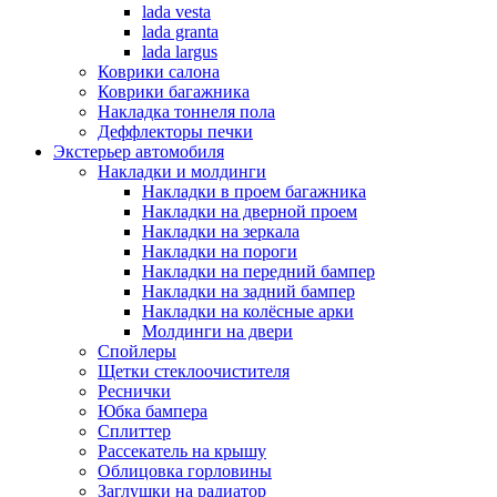
lada vesta
lada granta
lada largus
Коврики салона
Коврики багажника
Накладка тоннеля пола
Деффлекторы печки
Экстерьер автомобиля
Накладки и молдинги
Накладки в проем багажника
Накладки на дверной проем
Накладки на зеркала
Накладки на пороги
Накладки на передний бампер
Накладки на задний бампер
Накладки на колёсные арки
Молдинги на двери
Спойлеры
Щетки стеклоочистителя
Реснички
Юбка бампера
Сплиттер
Рассекатель на крышу
Облицовка горловины
Заглушки на радиатор