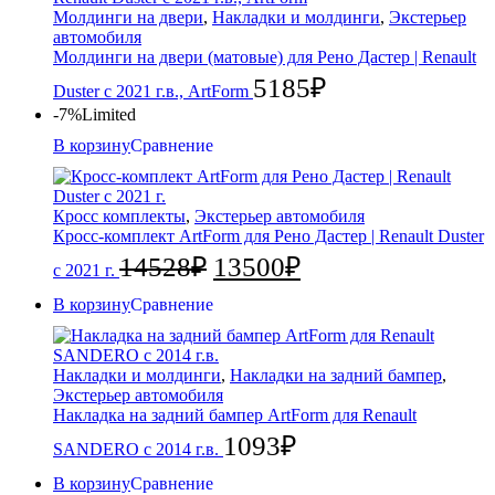
Молдинги на двери
,
Накладки и молдинги
,
Экстерьер
автомобиля
Молдинги на двери (матовые) для Рено Дастер | Renault
5185
₽
Duster с 2021 г.в., ArtForm
-7%
Limited
В корзину
Сравнение
Кросс комплекты
,
Экстерьер автомобиля
Кросс-комплект ArtForm для Рено Дастер | Renault Duster
14528
₽
13500
₽
с 2021 г.
В корзину
Сравнение
Накладки и молдинги
,
Накладки на задний бампер
,
Экстерьер автомобиля
Накладка на задний бампер ArtForm для Renault
1093
₽
SANDERO с 2014 г.в.
В корзину
Сравнение