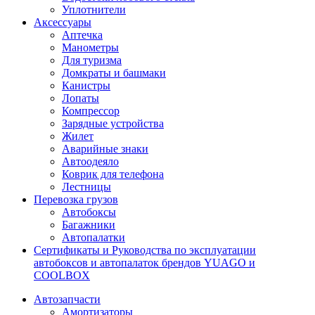
Уплотнители
Аксессуары
Аптечка
Манометры
Для туризма
Домкраты и башмаки
Канистры
Лопаты
Компрессор
Зарядные устройства
Жилет
Аварийные знаки
Автоодеяло
Коврик для телефона
Лестницы
Перевозка грузов
Автобоксы
Багажники
Автопалатки
Сертификаты и Руководства по эксплуатации
автобоксов и автопалаток брендов YUAGO и
COOLBOX
Автозапчасти
Амортизаторы