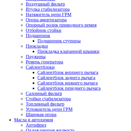
Воздушный фильтр
Втулка стабилизатора
Натяжитель цепи ГРМ
Опора амортизатора
Опорный ролик приводного ремня
Отбойник стойки
Подшипник
Подшипник ступицы
Прокладки
Прокладка клапанной крышки
Пружины
Ремень генератора
Сайлентблоки
Сайлентблок верхнего рычага
Сайлентблок заднего рычага
Сайлентблок нижнего рычага
Сайлентблок переднего рычага
Салонный фильтр
Стойки стабилизатора
Топливный фильтр
Успокоитель цепи ГРМ
Шаровая опора
Масла и автохимия
Антифриз
Охлаждающая жидкость