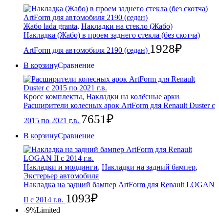
Жабо lada granta
,
Накладки на стекло (Жабо)
Накладка (Жабо) в проем заднего стекла (без скотча)
1928
₽
ArtForm для автомобиля 2190 (cедан)
В корзину
Сравнение
Кросс комплекты
,
Накладки на колёсные арки
Расширители колесных арок ArtForm для Renault Duster с
7651
₽
2015 по 2021 г.в.
В корзину
Сравнение
Накладки и молдинги
,
Накладки на задний бампер
,
Экстерьер автомобиля
Накладка на задний бампер ArtForm для Renault LOGAN
1093
₽
II с 2014 г.в.
-9%
Limited