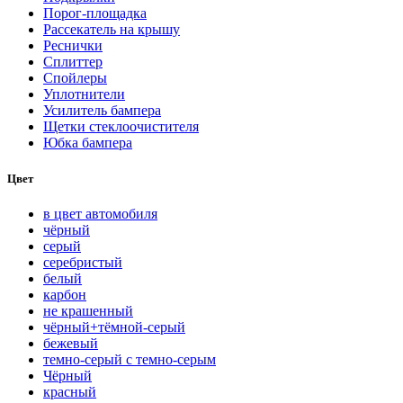
Порог-площадка
Рассекатель на крышу
Реснички
Сплиттер
Спойлеры
Уплотнители
Усилитель бампера
Щетки стеклоочистителя
Юбка бампера
Цвет
в цвет автомобиля
чёрный
серый
серебристый
белый
карбон
нe кpaшeнный
чёрный+тёмной-серый
бежевый
темно-серый с темно-серым
Чёрный
красный