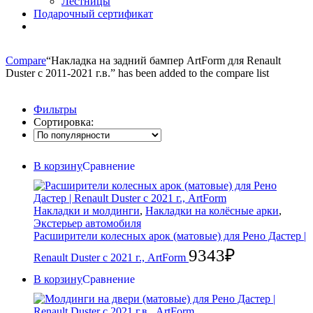
Лестницы
Подарочный сертификат
Compare
“Накладка на задний бампер ArtForm для Renault
Duster с 2011-2021 г.в.” has been added to the compare list
Фильтры
Сортировка:
В корзину
Сравнение
Накладки и молдинги
,
Накладки на колёсные арки
,
Экстерьер автомобиля
Расширители колесных арок (матовые) для Рено Дастер |
9343
₽
Renault Duster с 2021 г., ArtForm
В корзину
Сравнение