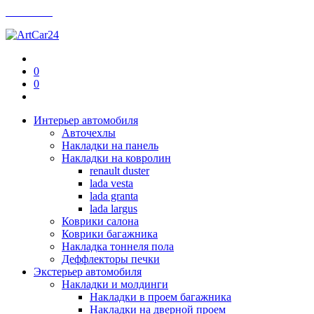
Контакты
0
0
Интерьер автомобиля
Авточехлы
Накладки на панель
Накладки на ковролин
renault duster
lada vesta
lada granta
lada largus
Коврики салона
Коврики багажника
Накладка тоннеля пола
Деффлекторы печки
Экстерьер автомобиля
Накладки и молдинги
Накладки в проем багажника
Накладки на дверной проем