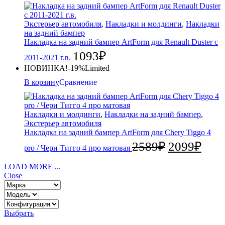
Экстерьер автомобиля
,
Накладки и молдинги
,
Накладки
на задний бампер
Накладка на задний бампер ArtForm для Renault Duster с
1093
₽
2011-2021 г.в.
НОВИНКА!
-19%
Limited
В корзину
Сравнение
Накладки и молдинги
,
Накладки на задний бампер
,
Экстерьер автомобиля
Накладка на задний бампер ArtForm для Chery Tiggo 4
2589
₽
2099
₽
pro / Чери Тигго 4 про матовая
LOAD MORE ...
Close
Выбрать