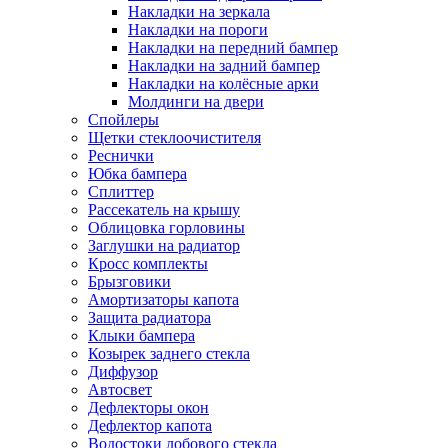
Накладки на зеркала
Накладки на пороги
Накладки на передний бампер
Накладки на задний бампер
Накладки на колёсные арки
Молдинги на двери
Спойлеры
Щетки стеклоочистителя
Реснички
Юбка бампера
Сплиттер
Рассекатель на крышу
Облицовка горловины
Заглушки на радиатор
Кросс комплекты
Брызговики
Амортизаторы капота
Защита радиатора
Клыки бампера
Козырек заднего стекла
Диффузор
Автосвет
Дефлекторы окон
Дефлектор капота
Водостоки лобового стекла