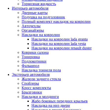
Тормозная жидкость
Интерьер автомобиля
Дверные карты
Подушка на подголовник
Полный комплект накладок на ковролин
Авточехлы
Органайзеры
Накладки на ковролин
Накладки на ковролин lada granta
Накладки на ковролин lada vesta
Накладки на ковролин renault duster
Коврики салона
Тонировка
Подлокотники
Фальшпол
Накладка тоннеля пола
Экстерьер автомобиля
Жалюзи заднего стекла
Спойлеры
Кросс комплекты
Брызговики
Накладки и молдинги
Жабо боковых передних крыльев
Накладка на низ двери
Накладки в проем багажника