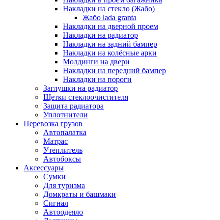
Накладки на стекло (Жабо)
Жабо lada granta
Накладки на дверной проем
Накладки на радиатор
Накладки на задний бампер
Накладки на колёсные арки
Молдинги на двери
Накладки на передний бампер
Накладки на пороги
Заглушки на радиатор
Щетки стеклоочистителя
Защита радиатора
Уплотнители
Перевозка грузов
Автопалатка
Матрас
Утеплитель
Автобоксы
Аксессуары
Сумки
Для туризма
Домкраты и башмаки
Сигнал
Автоодеяло