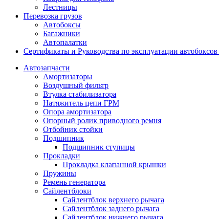
Лестницы
Перевозка грузов
Автобоксы
Багажники
Автопалатки
Сертификаты и Руководства по эксплуатации автобокс
Автозапчасти
Амортизаторы
Воздушный фильтр
Втулка стабилизатора
Натяжитель цепи ГРМ
Опора амортизатора
Опорный ролик приводного ремня
Отбойник стойки
Подшипник
Подшипник ступицы
Прокладки
Прокладка клапанной крышки
Пружины
Ремень генератора
Сайлентблоки
Сайлентблок верхнего рычага
Сайлентблок заднего рычага
Сайлентблок нижнего рычага