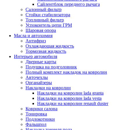
Сайлентблок переднего рычага
Салонный фильтр
Стойки стабилизатора
Топливный фильтр
Успокоитель цепи ГРМ
Шаровая опора
Масла и автохимия
Антифриз
Охлаждающая жидкость
Тормозная жидкость
Интерьер автомобиля
Дверные карты
Подушка на подголовник
Полный комплект накладок на ковролин
Авточехлы
Органайзеры
Накладки на ковролин
Накладки на ковролин lada granta
Накладки на ковролин lada vesta
Накладки на ковролин renault duster
Коврики салона
Тонировка
Подлокотники
Фальшпол
Накладка тоннеля пола