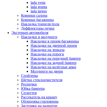
lada vesta
lada granta
lada largus
Коврики салона
Коврики багажника
Накладка тоннеля пола
Деффлекторы печки
Экстерьер автомобиля
Накладки и молдинги
Накладки в проем багажника
Накладки на дверной проем
Накладки на зеркала
Накладки на пороги
Накладки на передний бампер
Накладки на задний бампер
Накладки на колёсные арки
Молдинги на двери
Спойлеры
Щетки стеклоочистителя
Реснички
Юбка бампера
Сплиттер
Рассекатель на крышу
Облицовка горловины
Заглушки на радиатор