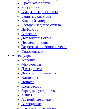
Кросс комплекты
Брызговики
Амортизаторы капота
Защита радиатора
Клыки бампера
Козырек заднего стекла
Диффузор
Автосвет
Дефлекторы окон
Дефлектор капота
Водостоки лобового стекла
Уплотнители
Аксессуары
Аптечка
Манометры
Для туризма
Домкраты и башмаки
Канистры
Лопаты
Компрессор
Зарядные устройства
Жилет
Аварийные знаки
Автоодеяло
Коврик для телефона