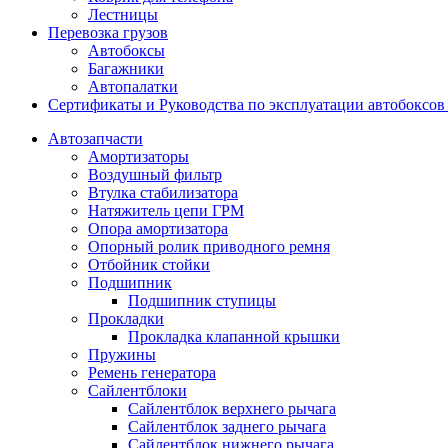
Лестницы
Перевозка грузов
Автобоксы
Багажники
Автопалатки
Сертификаты и Руководства по эксплуатации автобокс
Автозапчасти
Амортизаторы
Воздушный фильтр
Втулка стабилизатора
Натяжитель цепи ГРМ
Опора амортизатора
Опорный ролик приводного ремня
Отбойник стойки
Подшипник
Подшипник ступицы
Прокладки
Прокладка клапанной крышки
Пружины
Ремень генератора
Сайлентблоки
Сайлентблок верхнего рычага
Сайлентблок заднего рычага
Сайлентблок нижнего рычага