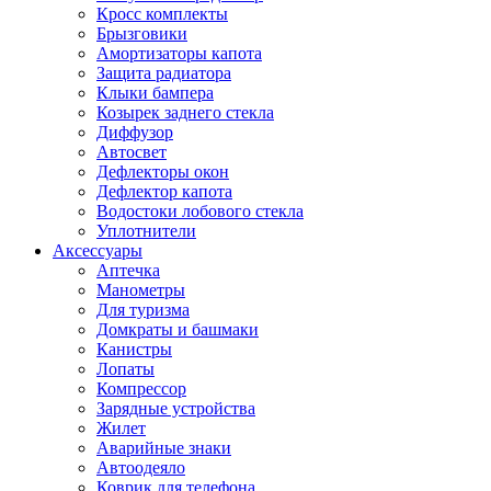
Кросс комплекты
Брызговики
Амортизаторы капота
Защита радиатора
Клыки бампера
Козырек заднего стекла
Диффузор
Автосвет
Дефлекторы окон
Дефлектор капота
Водостоки лобового стекла
Уплотнители
Аксессуары
Аптечка
Манометры
Для туризма
Домкраты и башмаки
Канистры
Лопаты
Компрессор
Зарядные устройства
Жилет
Аварийные знаки
Автоодеяло
Коврик для телефона