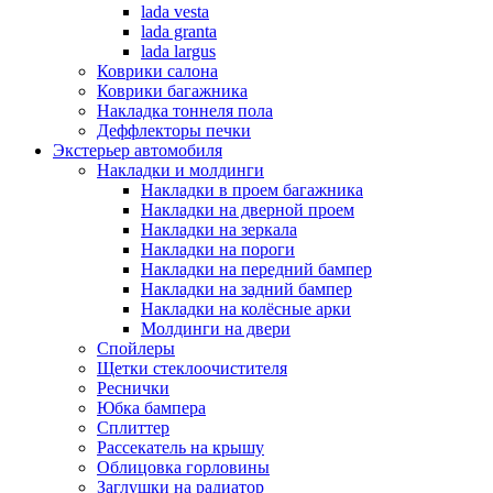
lada vesta
lada granta
lada largus
Коврики салона
Коврики багажника
Накладка тоннеля пола
Деффлекторы печки
Экстерьер автомобиля
Накладки и молдинги
Накладки в проем багажника
Накладки на дверной проем
Накладки на зеркала
Накладки на пороги
Накладки на передний бампер
Накладки на задний бампер
Накладки на колёсные арки
Молдинги на двери
Спойлеры
Щетки стеклоочистителя
Реснички
Юбка бампера
Сплиттер
Рассекатель на крышу
Облицовка горловины
Заглушки на радиатор