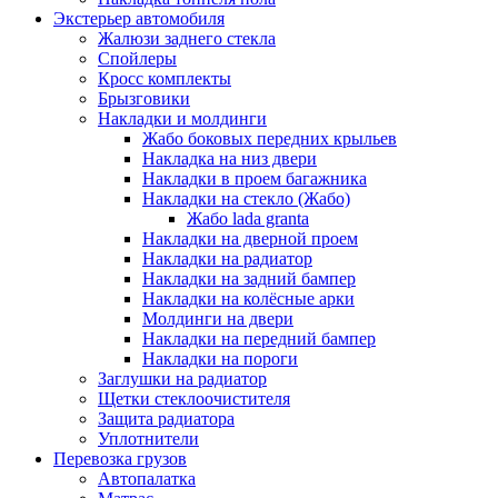
Экстерьер автомобиля
Жалюзи заднего стекла
Спойлеры
Кросс комплекты
Брызговики
Накладки и молдинги
Жабо боковых передних крыльев
Накладка на низ двери
Накладки в проем багажника
Накладки на стекло (Жабо)
Жабо lada granta
Накладки на дверной проем
Накладки на радиатор
Накладки на задний бампер
Накладки на колёсные арки
Молдинги на двери
Накладки на передний бампер
Накладки на пороги
Заглушки на радиатор
Щетки стеклоочистителя
Защита радиатора
Уплотнители
Перевозка грузов
Автопалатка