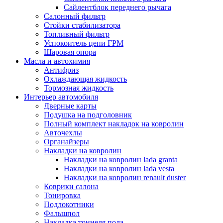
Сайлентблок переднего рычага
Салонный фильтр
Стойки стабилизатора
Топливный фильтр
Успокоитель цепи ГРМ
Шаровая опора
Масла и автохимия
Антифриз
Охлаждающая жидкость
Тормозная жидкость
Интерьер автомобиля
Дверные карты
Подушка на подголовник
Полный комплект накладок на ковролин
Авточехлы
Органайзеры
Накладки на ковролин
Накладки на ковролин lada granta
Накладки на ковролин lada vesta
Накладки на ковролин renault duster
Коврики салона
Тонировка
Подлокотники
Фальшпол
Накладка тоннеля пола