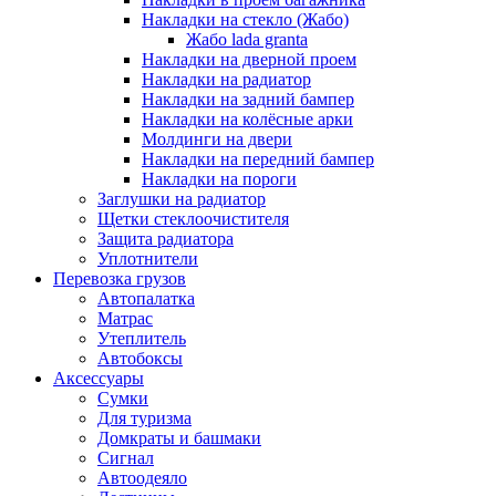
Накладки на стекло (Жабо)
Жабо lada granta
Накладки на дверной проем
Накладки на радиатор
Накладки на задний бампер
Накладки на колёсные арки
Молдинги на двери
Накладки на передний бампер
Накладки на пороги
Заглушки на радиатор
Щетки стеклоочистителя
Защита радиатора
Уплотнители
Перевозка грузов
Автопалатка
Матрас
Утеплитель
Автобоксы
Аксессуары
Сумки
Для туризма
Домкраты и башмаки
Сигнал
Автоодеяло