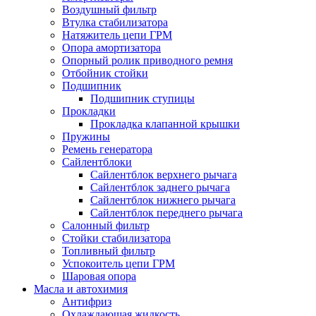
Воздушный фильтр
Втулка стабилизатора
Натяжитель цепи ГРМ
Опора амортизатора
Опорный ролик приводного ремня
Отбойник стойки
Подшипник
Подшипник ступицы
Прокладки
Прокладка клапанной крышки
Пружины
Ремень генератора
Сайлентблоки
Сайлентблок верхнего рычага
Сайлентблок заднего рычага
Сайлентблок нижнего рычага
Сайлентблок переднего рычага
Салонный фильтр
Стойки стабилизатора
Топливный фильтр
Успокоитель цепи ГРМ
Шаровая опора
Масла и автохимия
Антифриз
Охлаждающая жидкость