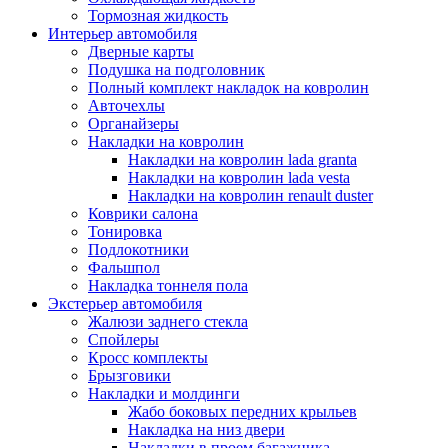
Тормозная жидкость
Интерьер автомобиля
Дверные карты
Подушка на подголовник
Полный комплект накладок на ковролин
Авточехлы
Органайзеры
Накладки на ковролин
Накладки на ковролин lada granta
Накладки на ковролин lada vesta
Накладки на ковролин renault duster
Коврики салона
Тонировка
Подлокотники
Фальшпол
Накладка тоннеля пола
Экстерьер автомобиля
Жалюзи заднего стекла
Спойлеры
Кросс комплекты
Брызговики
Накладки и молдинги
Жабо боковых передних крыльев
Накладка на низ двери
Накладки в проем багажника