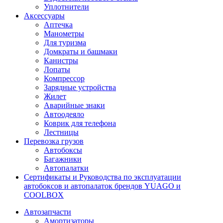
Уплотнители
Аксессуары
Аптечка
Манометры
Для туризма
Домкраты и башмаки
Канистры
Лопаты
Компрессор
Зарядные устройства
Жилет
Аварийные знаки
Автоодеяло
Коврик для телефона
Лестницы
Перевозка грузов
Автобоксы
Багажники
Автопалатки
Сертификаты и Руководства по эксплуатации
автобоксов и автопалаток брендов YUAGO и
COOLBOX
Автозапчасти
Амортизаторы