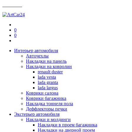
Контакты
0
0
Интерьер автомобиля
Авточехлы
Накладки на панель
Накладки на ковролин
renault duster
lada vesta
lada granta
lada largus
Коврики салона
Коврики багажника
Накладка тоннеля пола
Деффлекторы печки
Экстерьер автомобиля
Накладки и молдинги
Накладки в проем багажника
Накладки на дверной проем