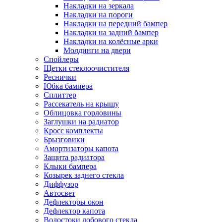
Накладки на зеркала
Накладки на пороги
Накладки на передний бампер
Накладки на задний бампер
Накладки на колёсные арки
Молдинги на двери
Спойлеры
Щетки стеклоочистителя
Реснички
Юбка бампера
Сплиттер
Рассекатель на крышу
Облицовка горловины
Заглушки на радиатор
Кросс комплекты
Брызговики
Амортизаторы капота
Защита радиатора
Клыки бампера
Козырек заднего стекла
Диффузор
Автосвет
Дефлекторы окон
Дефлектор капота
Водостоки лобового стекла