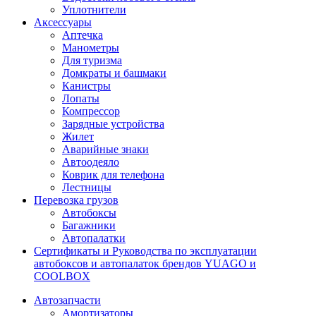
Уплотнители
Аксессуары
Аптечка
Манометры
Для туризма
Домкраты и башмаки
Канистры
Лопаты
Компрессор
Зарядные устройства
Жилет
Аварийные знаки
Автоодеяло
Коврик для телефона
Лестницы
Перевозка грузов
Автобоксы
Багажники
Автопалатки
Сертификаты и Руководства по эксплуатации
автобоксов и автопалаток брендов YUAGO и
COOLBOX
Автозапчасти
Амортизаторы