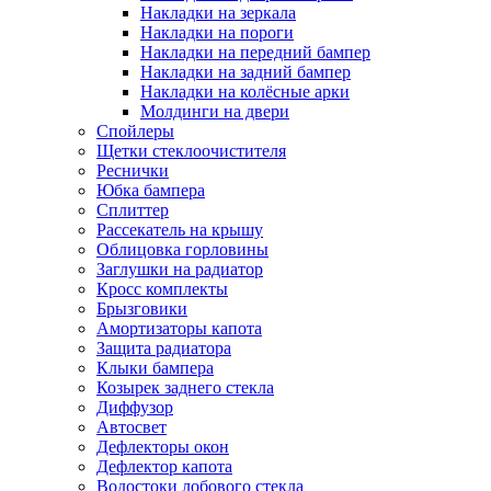
Накладки на зеркала
Накладки на пороги
Накладки на передний бампер
Накладки на задний бампер
Накладки на колёсные арки
Молдинги на двери
Спойлеры
Щетки стеклоочистителя
Реснички
Юбка бампера
Сплиттер
Рассекатель на крышу
Облицовка горловины
Заглушки на радиатор
Кросс комплекты
Брызговики
Амортизаторы капота
Защита радиатора
Клыки бампера
Козырек заднего стекла
Диффузор
Автосвет
Дефлекторы окон
Дефлектор капота
Водостоки лобового стекла