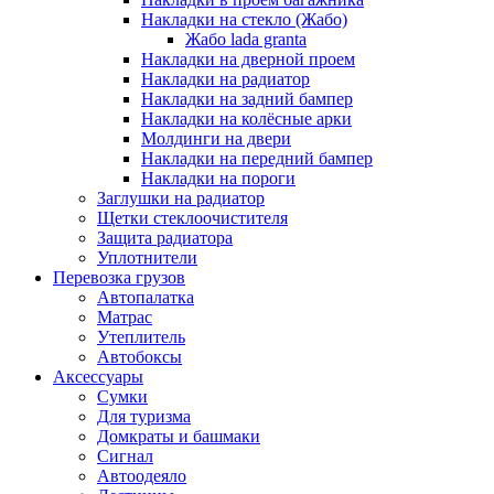
Накладки на стекло (Жабо)
Жабо lada granta
Накладки на дверной проем
Накладки на радиатор
Накладки на задний бампер
Накладки на колёсные арки
Молдинги на двери
Накладки на передний бампер
Накладки на пороги
Заглушки на радиатор
Щетки стеклоочистителя
Защита радиатора
Уплотнители
Перевозка грузов
Автопалатка
Матрас
Утеплитель
Автобоксы
Аксессуары
Сумки
Для туризма
Домкраты и башмаки
Сигнал
Автоодеяло