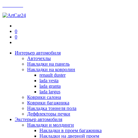
Контакты
0
0
Интерьер автомобиля
Авточехлы
Накладки на панель
Накладки на ковролин
renault duster
lada vesta
lada granta
lada largus
Коврики салона
Коврики багажника
Накладка тоннеля пола
Деффлекторы печки
Экстерьер автомобиля
Накладки и молдинги
Накладки в проем багажника
Накладки на дверной проем