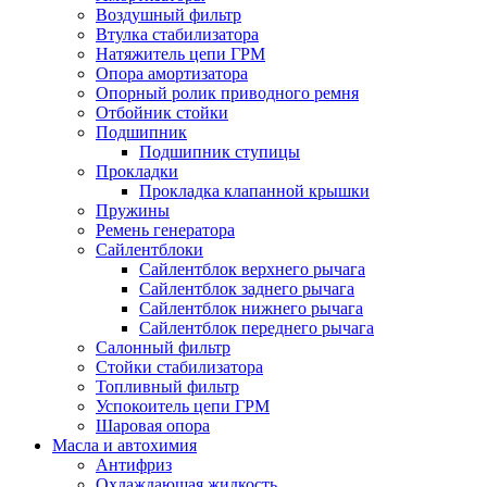
Воздушный фильтр
Втулка стабилизатора
Натяжитель цепи ГРМ
Опора амортизатора
Опорный ролик приводного ремня
Отбойник стойки
Подшипник
Подшипник ступицы
Прокладки
Прокладка клапанной крышки
Пружины
Ремень генератора
Сайлентблоки
Сайлентблок верхнего рычага
Сайлентблок заднего рычага
Сайлентблок нижнего рычага
Сайлентблок переднего рычага
Салонный фильтр
Стойки стабилизатора
Топливный фильтр
Успокоитель цепи ГРМ
Шаровая опора
Масла и автохимия
Антифриз
Охлаждающая жидкость