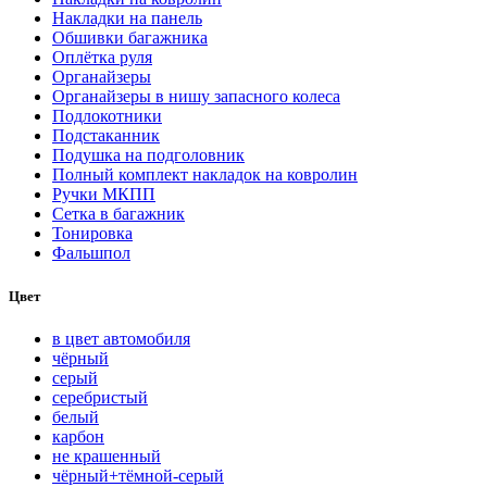
Накладки на панель
Обшивки багажника
Оплётка руля
Органайзеры
Органайзеры в нишу запасного колеса
Подлокотники
Подстаканник
Подушка на подголовник
Полный комплект накладок на ковролин
Ручки МКПП
Сетка в багажник
Тонировка
Фальшпол
Цвет
в цвет автомобиля
чёрный
серый
серебристый
белый
карбон
нe кpaшeнный
чёрный+тёмной-серый