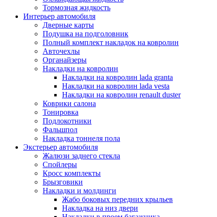
Тормозная жидкость
Интерьер автомобиля
Дверные карты
Подушка на подголовник
Полный комплект накладок на ковролин
Авточехлы
Органайзеры
Накладки на ковролин
Накладки на ковролин lada granta
Накладки на ковролин lada vesta
Накладки на ковролин renault duster
Коврики салона
Тонировка
Подлокотники
Фальшпол
Накладка тоннеля пола
Экстерьер автомобиля
Жалюзи заднего стекла
Спойлеры
Кросс комплекты
Брызговики
Накладки и молдинги
Жабо боковых передних крыльев
Накладка на низ двери
Накладки в проем багажника