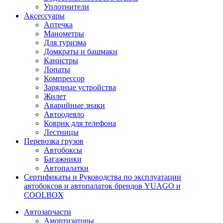
Уплотнители
Аксессуары
Аптечка
Манометры
Для туризма
Домкраты и башмаки
Канистры
Лопаты
Компрессор
Зарядные устройства
Жилет
Аварийные знаки
Автоодеяло
Коврик для телефона
Лестницы
Перевозка грузов
Автобоксы
Багажники
Автопалатки
Сертификаты и Руководства по эксплуатации
автобоксов и автопалаток брендов YUAGO и
COOLBOX
Автозапчасти
Амортизаторы