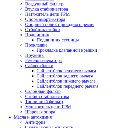
Воздушный фильтр
Втулка стабилизатора
Натяжитель цепи ГРМ
Опора амортизатора
Опорный ролик приводного ремня
Отбойник стойки
Подшипник
Подшипник ступицы
Прокладки
Прокладка клапанной крышки
Пружины
Ремень генератора
Сайлентблоки
Сайлентблок верхнего рычага
Сайлентблок заднего рычага
Сайлентблок нижнего рычага
Сайлентблок переднего рычага
Салонный фильтр
Стойки стабилизатора
Топливный фильтр
Успокоитель цепи ГРМ
Шаровая опора
Масла и автохимия
Антифриз
Охлаждающая жидкость