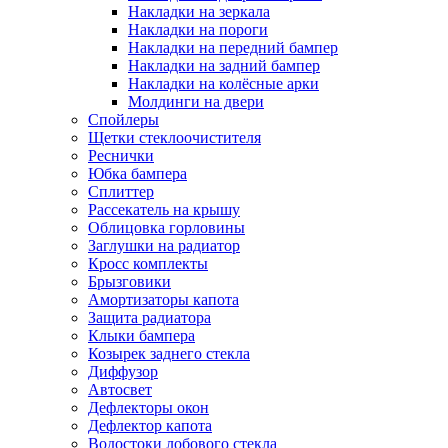
Накладки на зеркала
Накладки на пороги
Накладки на передний бампер
Накладки на задний бампер
Накладки на колёсные арки
Молдинги на двери
Спойлеры
Щетки стеклоочистителя
Реснички
Юбка бампера
Сплиттер
Рассекатель на крышу
Облицовка горловины
Заглушки на радиатор
Кросс комплекты
Брызговики
Амортизаторы капота
Защита радиатора
Клыки бампера
Козырек заднего стекла
Диффузор
Автосвет
Дефлекторы окон
Дефлектор капота
Водостоки лобового стекла