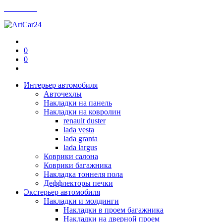
Контакты
0
0
Интерьер автомобиля
Авточехлы
Накладки на панель
Накладки на ковролин
renault duster
lada vesta
lada granta
lada largus
Коврики салона
Коврики багажника
Накладка тоннеля пола
Деффлекторы печки
Экстерьер автомобиля
Накладки и молдинги
Накладки в проем багажника
Накладки на дверной проем