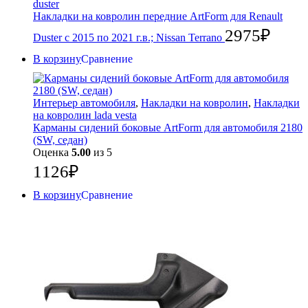
duster
Накладки на ковролин передние ArtForm для Renault
2975
₽
Duster с 2015 по 2021 г.в.; Nissan Terrano
В корзину
Сравнение
Интерьер автомобиля
,
Накладки на ковролин
,
Накладки
на ковролин lada vesta
Карманы сидений боковые ArtForm для автомобиля 2180
(SW, седан)
Оценка
5.00
из 5
1126
₽
В корзину
Сравнение