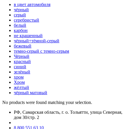
в цвет автомобиля
чёрный
серый
серебристый
белый
карбон
нe кpaшeнный
чёрный+тёмной-серый
бежевый
темно-серый с темно-серым
Чёрный
красный
синий
зелёный
хром
Хром
жёлтый
чёрный матовый
No products were found matching your selection.
РФ, Самарская область, г. о. Тольятти, улица Северная,
дом 30/стр. 2
8 800 551 63 10