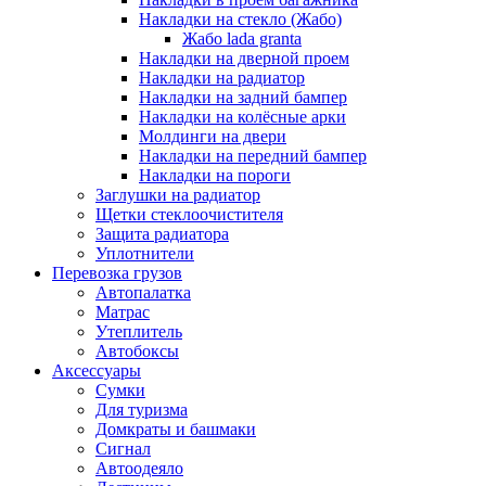
Накладки на стекло (Жабо)
Жабо lada granta
Накладки на дверной проем
Накладки на радиатор
Накладки на задний бампер
Накладки на колёсные арки
Молдинги на двери
Накладки на передний бампер
Накладки на пороги
Заглушки на радиатор
Щетки стеклоочистителя
Защита радиатора
Уплотнители
Перевозка грузов
Автопалатка
Матрас
Утеплитель
Автобоксы
Аксессуары
Сумки
Для туризма
Домкраты и башмаки
Сигнал
Автоодеяло