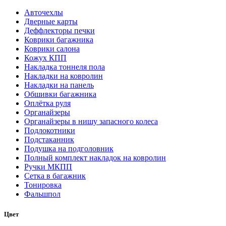
Авточехлы
Дверные карты
Деффлекторы печки
Коврики багажника
Коврики салона
Кожух КПП
Накладка тоннеля пола
Накладки на ковролин
Накладки на панель
Обшивки багажника
Оплётка руля
Органайзеры
Органайзеры в нишу запасного колеса
Подлокотники
Подстаканник
Подушка на подголовник
Полный комплект накладок на ковролин
Ручки МКПП
Сетка в багажник
Тонировка
Фальшпол
Цвет