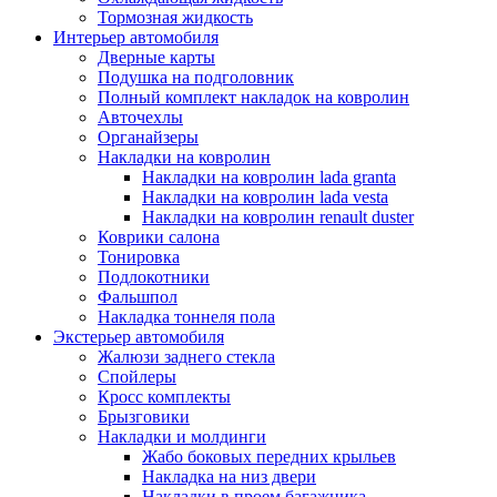
Тормозная жидкость
Интерьер автомобиля
Дверные карты
Подушка на подголовник
Полный комплект накладок на ковролин
Авточехлы
Органайзеры
Накладки на ковролин
Накладки на ковролин lada granta
Накладки на ковролин lada vesta
Накладки на ковролин renault duster
Коврики салона
Тонировка
Подлокотники
Фальшпол
Накладка тоннеля пола
Экстерьер автомобиля
Жалюзи заднего стекла
Спойлеры
Кросс комплекты
Брызговики
Накладки и молдинги
Жабо боковых передних крыльев
Накладка на низ двери
Накладки в проем багажника