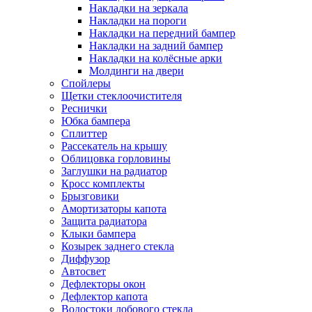
Накладки на зеркала
Накладки на пороги
Накладки на передний бампер
Накладки на задний бампер
Накладки на колёсные арки
Молдинги на двери
Спойлеры
Щетки стеклоочистителя
Реснички
Юбка бампера
Сплиттер
Рассекатель на крышу
Облицовка горловины
Заглушки на радиатор
Кросс комплекты
Брызговики
Амортизаторы капота
Защита радиатора
Клыки бампера
Козырек заднего стекла
Диффузор
Автосвет
Дефлекторы окон
Дефлектор капота
Водостоки лобового стекла