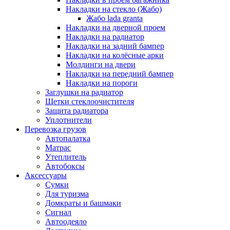
Накладки на стекло (Жабо)
Жабо lada granta
Накладки на дверной проем
Накладки на радиатор
Накладки на задний бампер
Накладки на колёсные арки
Молдинги на двери
Накладки на передний бампер
Накладки на пороги
Заглушки на радиатор
Щетки стеклоочистителя
Защита радиатора
Уплотнители
Перевозка грузов
Автопалатка
Матрас
Утеплитель
Автобоксы
Аксессуары
Сумки
Для туризма
Домкраты и башмаки
Сигнал
Автоодеяло