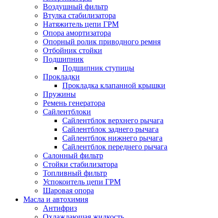
Воздушный фильтр
Втулка стабилизатора
Натяжитель цепи ГРМ
Опора амортизатора
Опорный ролик приводного ремня
Отбойник стойки
Подшипник
Подшипник ступицы
Прокладки
Прокладка клапанной крышки
Пружины
Ремень генератора
Сайлентблоки
Сайлентблок верхнего рычага
Сайлентблок заднего рычага
Сайлентблок нижнего рычага
Сайлентблок переднего рычага
Салонный фильтр
Стойки стабилизатора
Топливный фильтр
Успокоитель цепи ГРМ
Шаровая опора
Масла и автохимия
Антифриз
Охлаждающая жидкость