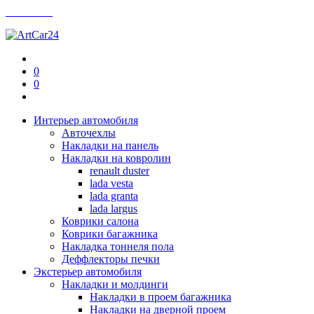
Контакты
0
0
Интерьер автомобиля
Авточехлы
Накладки на панель
Накладки на ковролин
renault duster
lada vesta
lada granta
lada largus
Коврики салона
Коврики багажника
Накладка тоннеля пола
Деффлекторы печки
Экстерьер автомобиля
Накладки и молдинги
Накладки в проем багажника
Накладки на дверной проем