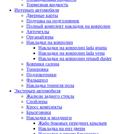
Тормозная жидкость
Интерьер автомобиля
Дверные карты
Подушка на подголовник
Полный комплект накладок на ковролин
Авточехлы
Органайзеры
Накладки на ковролин
Накладки на ковролин lada granta
Накладки на ковролин lada vesta
Накладки на ковролин renault duster
Коврики салона
Тонировка
Подлокотники
Фальшпол
Накладка тоннеля пола
Экстерьер автомобиля
Жалюзи заднего стекла
Спойлеры
Кросс комплекты
Брызговики
Накладки и молдинги
Жабо боковых передних крыльев
Накладка на низ двери
Накладки в проем багажника