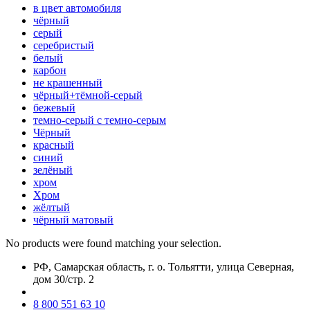
в цвет автомобиля
чёрный
серый
серебристый
белый
карбон
нe кpaшeнный
чёрный+тёмной-серый
бежевый
темно-серый с темно-серым
Чёрный
красный
синий
зелёный
хром
Хром
жёлтый
чёрный матовый
No products were found matching your selection.
РФ, Самарская область, г. о. Тольятти, улица Северная,
дом 30/стр. 2
8 800 551 63 10