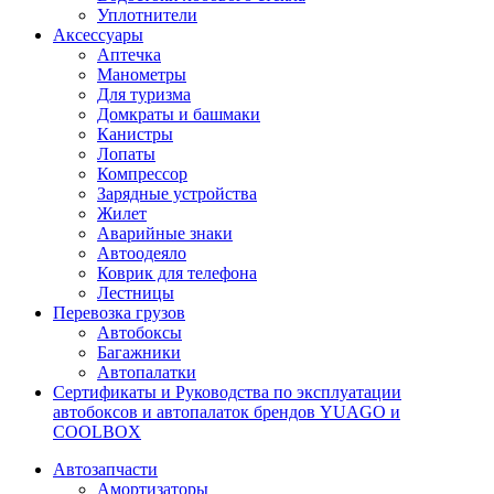
Уплотнители
Аксессуары
Аптечка
Манометры
Для туризма
Домкраты и башмаки
Канистры
Лопаты
Компрессор
Зарядные устройства
Жилет
Аварийные знаки
Автоодеяло
Коврик для телефона
Лестницы
Перевозка грузов
Автобоксы
Багажники
Автопалатки
Сертификаты и Руководства по эксплуатации
автобоксов и автопалаток брендов YUAGO и
COOLBOX
Автозапчасти
Амортизаторы