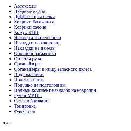
Авточехлы
Дверные карты
Деффлекторы печки
Коврики багажника
Коврики салона
Кожух КПП
Накладка тоннеля пола
Накладки на ковролин
Накладки на панель
Обшивки багажника
Оплётка руля
Органайзеры
Органайзеры в нишу запасного колеса
Подлокотники
Подстаканник
Подушка на подголовник
Полный комплект накладок на ковролин
Ручки МКПП
Сетка в багажник
Тонировка
Фальшпол
Цвет