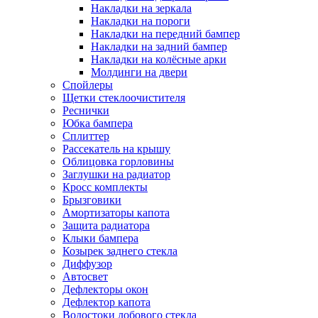
Накладки на зеркала
Накладки на пороги
Накладки на передний бампер
Накладки на задний бампер
Накладки на колёсные арки
Молдинги на двери
Спойлеры
Щетки стеклоочистителя
Реснички
Юбка бампера
Сплиттер
Рассекатель на крышу
Облицовка горловины
Заглушки на радиатор
Кросс комплекты
Брызговики
Амортизаторы капота
Защита радиатора
Клыки бампера
Козырек заднего стекла
Диффузор
Автосвет
Дефлекторы окон
Дефлектор капота
Водостоки лобового стекла