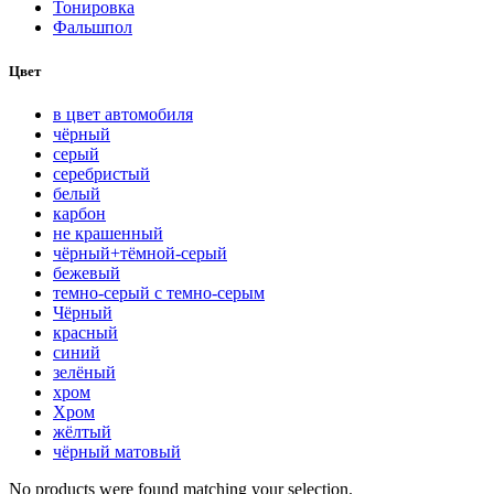
Тонировка
Фальшпол
Цвет
в цвет автомобиля
чёрный
серый
серебристый
белый
карбон
нe кpaшeнный
чёрный+тёмной-серый
бежевый
темно-серый с темно-серым
Чёрный
красный
синий
зелёный
хром
Хром
жёлтый
чёрный матовый
No products were found matching your selection.