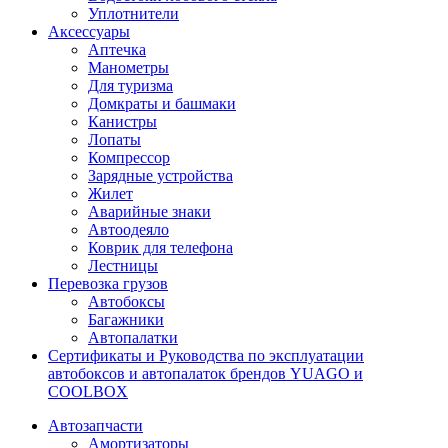
Уплотнители
Аксессуары
Аптечка
Манометры
Для туризма
Домкраты и башмаки
Канистры
Лопаты
Компрессор
Зарядные устройства
Жилет
Аварийные знаки
Автоодеяло
Коврик для телефона
Лестницы
Перевозка грузов
Автобоксы
Багажники
Автопалатки
Сертификаты и Руководства по эксплуатации
автобоксов и автопалаток брендов YUAGO и
COOLBOX
Автозапчасти
Амортизаторы