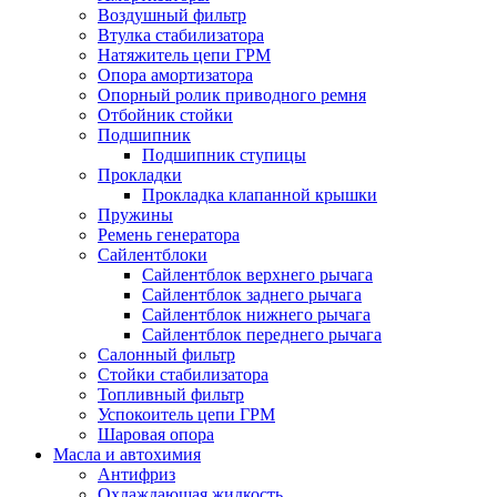
Воздушный фильтр
Втулка стабилизатора
Натяжитель цепи ГРМ
Опора амортизатора
Опорный ролик приводного ремня
Отбойник стойки
Подшипник
Подшипник ступицы
Прокладки
Прокладка клапанной крышки
Пружины
Ремень генератора
Сайлентблоки
Сайлентблок верхнего рычага
Сайлентблок заднего рычага
Сайлентблок нижнего рычага
Сайлентблок переднего рычага
Салонный фильтр
Стойки стабилизатора
Топливный фильтр
Успокоитель цепи ГРМ
Шаровая опора
Масла и автохимия
Антифриз
Охлаждающая жидкость