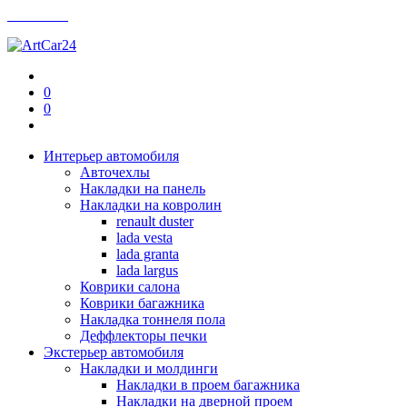
Контакты
0
0
Интерьер автомобиля
Авточехлы
Накладки на панель
Накладки на ковролин
renault duster
lada vesta
lada granta
lada largus
Коврики салона
Коврики багажника
Накладка тоннеля пола
Деффлекторы печки
Экстерьер автомобиля
Накладки и молдинги
Накладки в проем багажника
Накладки на дверной проем