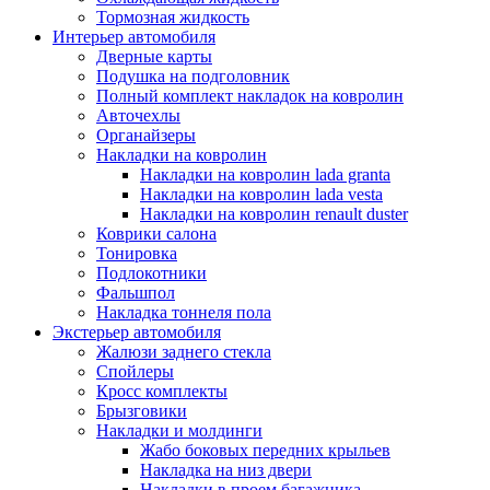
Тормозная жидкость
Интерьер автомобиля
Дверные карты
Подушка на подголовник
Полный комплект накладок на ковролин
Авточехлы
Органайзеры
Накладки на ковролин
Накладки на ковролин lada granta
Накладки на ковролин lada vesta
Накладки на ковролин renault duster
Коврики салона
Тонировка
Подлокотники
Фальшпол
Накладка тоннеля пола
Экстерьер автомобиля
Жалюзи заднего стекла
Спойлеры
Кросс комплекты
Брызговики
Накладки и молдинги
Жабо боковых передних крыльев
Накладка на низ двери
Накладки в проем багажника