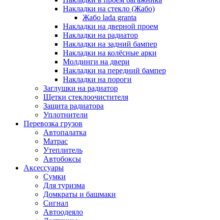
Накладки на стекло (Жабо)
Жабо lada granta
Накладки на дверной проем
Накладки на радиатор
Накладки на задний бампер
Накладки на колёсные арки
Молдинги на двери
Накладки на передний бампер
Накладки на пороги
Заглушки на радиатор
Щетки стеклоочистителя
Защита радиатора
Уплотнители
Перевозка грузов
Автопалатка
Матрас
Утеплитель
Автобоксы
Аксессуары
Сумки
Для туризма
Домкраты и башмаки
Сигнал
Автоодеяло