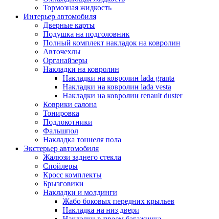
Тормозная жидкость
Интерьер автомобиля
Дверные карты
Подушка на подголовник
Полный комплект накладок на ковролин
Авточехлы
Органайзеры
Накладки на ковролин
Накладки на ковролин lada granta
Накладки на ковролин lada vesta
Накладки на ковролин renault duster
Коврики салона
Тонировка
Подлокотники
Фальшпол
Накладка тоннеля пола
Экстерьер автомобиля
Жалюзи заднего стекла
Спойлеры
Кросс комплекты
Брызговики
Накладки и молдинги
Жабо боковых передних крыльев
Накладка на низ двери
Накладки в проем багажника