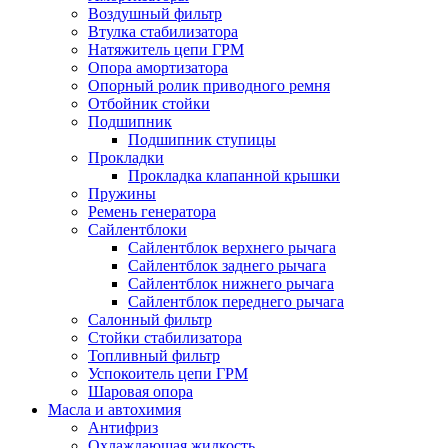
Воздушный фильтр
Втулка стабилизатора
Натяжитель цепи ГРМ
Опора амортизатора
Опорный ролик приводного ремня
Отбойник стойки
Подшипник
Подшипник ступицы
Прокладки
Прокладка клапанной крышки
Пружины
Ремень генератора
Сайлентблоки
Сайлентблок верхнего рычага
Сайлентблок заднего рычага
Сайлентблок нижнего рычага
Сайлентблок переднего рычага
Салонный фильтр
Стойки стабилизатора
Топливный фильтр
Успокоитель цепи ГРМ
Шаровая опора
Масла и автохимия
Антифриз
Охлаждающая жидкость