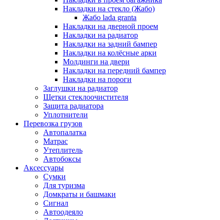
Накладки на стекло (Жабо)
Жабо lada granta
Накладки на дверной проем
Накладки на радиатор
Накладки на задний бампер
Накладки на колёсные арки
Молдинги на двери
Накладки на передний бампер
Накладки на пороги
Заглушки на радиатор
Щетки стеклоочистителя
Защита радиатора
Уплотнители
Перевозка грузов
Автопалатка
Матрас
Утеплитель
Автобоксы
Аксессуары
Сумки
Для туризма
Домкраты и башмаки
Сигнал
Автоодеяло