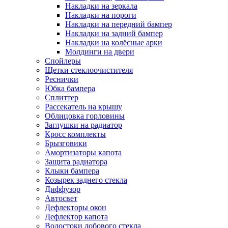
Накладки на зеркала
Накладки на пороги
Накладки на передний бампер
Накладки на задний бампер
Накладки на колёсные арки
Молдинги на двери
Спойлеры
Щетки стеклоочистителя
Реснички
Юбка бампера
Сплиттер
Рассекатель на крышу
Облицовка горловины
Заглушки на радиатор
Кросс комплекты
Брызговики
Амортизаторы капота
Защита радиатора
Клыки бампера
Козырек заднего стекла
Диффузор
Автосвет
Дефлекторы окон
Дефлектор капота
Водостоки лобового стекла