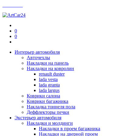
Контакты
0
0
Интерьер автомобиля
Авточехлы
Накладки на панель
Накладки на ковролин
renault duster
lada vesta
lada granta
lada largus
Коврики салона
Коврики багажника
Накладка тоннеля пола
Деффлекторы печки
Экстерьер автомобиля
Накладки и молдинги
Накладки в проем багажника
Накладки на дверной проем