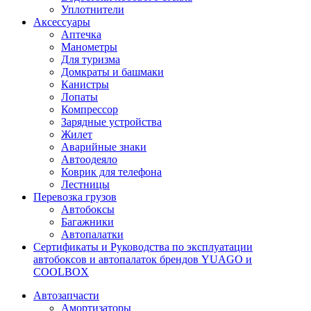
Уплотнители
Аксессуары
Аптечка
Манометры
Для туризма
Домкраты и башмаки
Канистры
Лопаты
Компрессор
Зарядные устройства
Жилет
Аварийные знаки
Автоодеяло
Коврик для телефона
Лестницы
Перевозка грузов
Автобоксы
Багажники
Автопалатки
Сертификаты и Руководства по эксплуатации
автобоксов и автопалаток брендов YUAGO и
COOLBOX
Автозапчасти
Амортизаторы