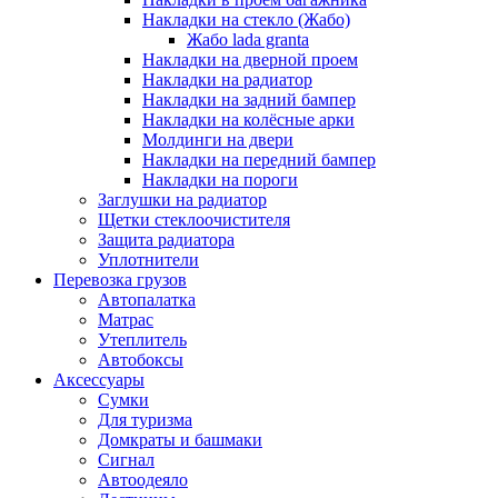
Накладки на стекло (Жабо)
Жабо lada granta
Накладки на дверной проем
Накладки на радиатор
Накладки на задний бампер
Накладки на колёсные арки
Молдинги на двери
Накладки на передний бампер
Накладки на пороги
Заглушки на радиатор
Щетки стеклоочистителя
Защита радиатора
Уплотнители
Перевозка грузов
Автопалатка
Матрас
Утеплитель
Автобоксы
Аксессуары
Сумки
Для туризма
Домкраты и башмаки
Сигнал
Автоодеяло