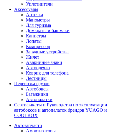
Уплотнители
Аксессуары
Аптечка
Манометры
Для туризма
Домкраты и башмаки
Канистры
Лопаты
Компрессор
Зарядные устройства
Жилет
Аварийные знаки
Автоодеяло
Коврик для телефона
Лестницы
Перевозка грузов
Автобоксы
Багажники
Автопалатки
Сертификаты и Руководства по эксплуатации
автобоксов и автопалаток брендов YUAGO и
COOLBOX
Автозапчасти
Амортизаторы