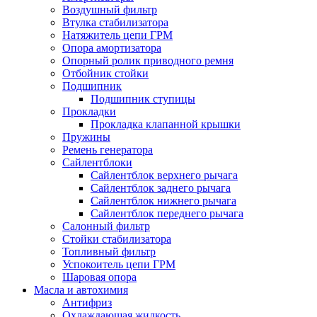
Воздушный фильтр
Втулка стабилизатора
Натяжитель цепи ГРМ
Опора амортизатора
Опорный ролик приводного ремня
Отбойник стойки
Подшипник
Подшипник ступицы
Прокладки
Прокладка клапанной крышки
Пружины
Ремень генератора
Сайлентблоки
Сайлентблок верхнего рычага
Сайлентблок заднего рычага
Сайлентблок нижнего рычага
Сайлентблок переднего рычага
Салонный фильтр
Стойки стабилизатора
Топливный фильтр
Успокоитель цепи ГРМ
Шаровая опора
Масла и автохимия
Антифриз
Охлаждающая жидкость