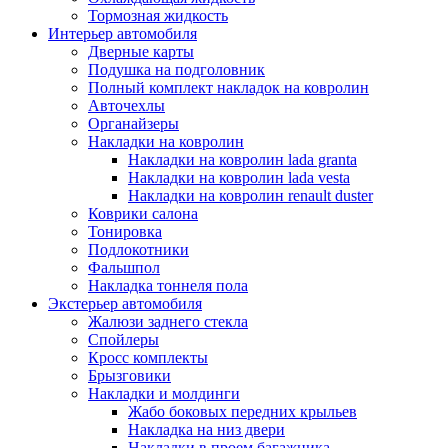
Тормозная жидкость
Интерьер автомобиля
Дверные карты
Подушка на подголовник
Полный комплект накладок на ковролин
Авточехлы
Органайзеры
Накладки на ковролин
Накладки на ковролин lada granta
Накладки на ковролин lada vesta
Накладки на ковролин renault duster
Коврики салона
Тонировка
Подлокотники
Фальшпол
Накладка тоннеля пола
Экстерьер автомобиля
Жалюзи заднего стекла
Спойлеры
Кросс комплекты
Брызговики
Накладки и молдинги
Жабо боковых передних крыльев
Накладка на низ двери
Накладки в проем багажника