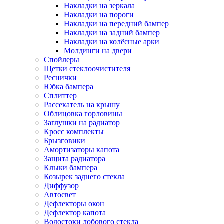
Накладки на зеркала
Накладки на пороги
Накладки на передний бампер
Накладки на задний бампер
Накладки на колёсные арки
Молдинги на двери
Спойлеры
Щетки стеклоочистителя
Реснички
Юбка бампера
Сплиттер
Рассекатель на крышу
Облицовка горловины
Заглушки на радиатор
Кросс комплекты
Брызговики
Амортизаторы капота
Защита радиатора
Клыки бампера
Козырек заднего стекла
Диффузор
Автосвет
Дефлекторы окон
Дефлектор капота
Водостоки лобового стекла