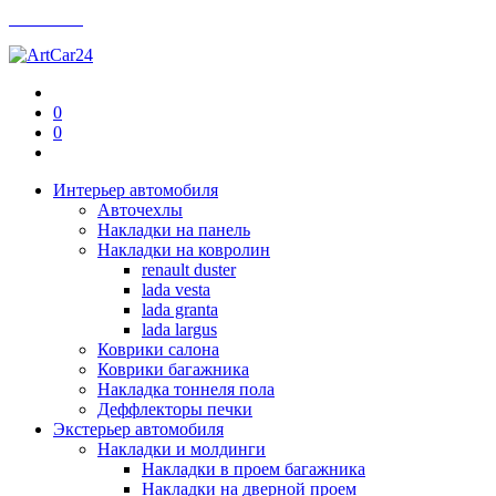
Контакты
0
0
Интерьер автомобиля
Авточехлы
Накладки на панель
Накладки на ковролин
renault duster
lada vesta
lada granta
lada largus
Коврики салона
Коврики багажника
Накладка тоннеля пола
Деффлекторы печки
Экстерьер автомобиля
Накладки и молдинги
Накладки в проем багажника
Накладки на дверной проем